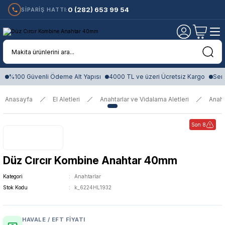
0 (282) 653 99 54
SİPARİŞ HATTI:
%100 Güvenli Ödeme Alt Yapısı
4000 TL ve üzeri Ücretsiz Kargo
Sert
Anasayfa
El Aletleri
Anahtarlar ve Vidalama Aletleri
Anaht
Son 8
Düz Cırcır Kombine Anahtar 40mm
Kategori
Anahtarlar
Stok Kodu
k_6224HL1932
HAVALE / EFT FIYATI