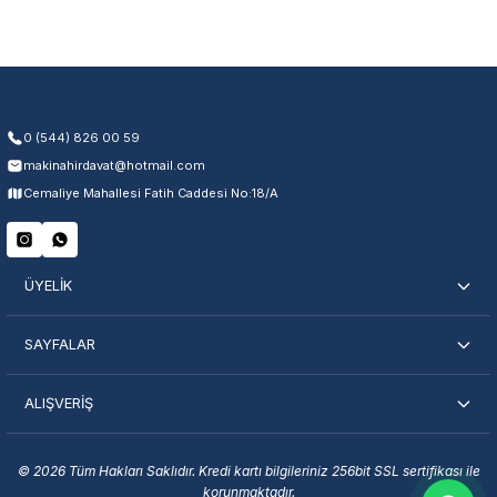
Üretim ve malzeme hataları
Ücretsiz onarım veya değişim
Yetkili servis ağı desteği
Kullanıcı hatası ve fiziksel hasar hariçtir. Fatura ibrazı zorunludur.
0 (544) 826 00 59
makinahirdavat@hotmail.com
Servisi Nasıl Bulurum?
Cemaliye Mahallesi Fatih Caddesi No:18/A
Şehir Seç
Marka Seç
İletişime Geç
ÜYELİK
SAYFALAR
ALIŞVERİŞ
En Yakın Servisi Bulun
Marka ve şehir seçerek yetkili servislere anında ulaşın.
© 2026 Tüm Hakları Saklıdır. Kredi kartı bilgileriniz 256bit SSL sertifikası ile
korunmaktadır.