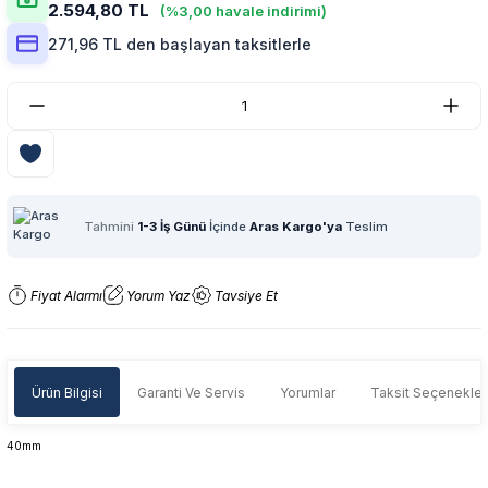
2.594,80 TL
(%3,00 havale indirimi)
271,96 TL den başlayan taksitlerle
Tahmini
1-3 İş Günü
İçinde
Aras Kargo'ya
Teslim
Fiyat Alarmı
Yorum Yaz
Tavsiye Et
Ürün Bilgisi
Garanti Ve Servis
Yorumlar
Taksit Seçenekler
40mm
Garanti Ve Servis