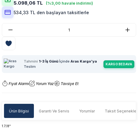
5.098,06 TL
(%3,00 havale indirimi)
534,33 TL den başlayan taksitlerle
Tahmini
1-3 İş Günü
İçinde
Aras Kargo'ya
KARGO BEDAVA
Teslim
Fiyat Alarmı
Yorum Yaz
Tavsiye Et
Ürün Bilgisi
Garanti Ve Servis
Yorumlar
Taksit Seçenekler
1.7/8"
Garanti Ve Servis