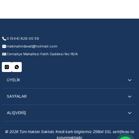
Üretim ve malzeme hataları
Ücretsiz onarım veya değişim
Yetkili servis ağı desteği
Kullanıcı hatası ve fiziksel hasar hariçtir. Fatura ibrazı zorunludur.
0 (544) 826 00 59
makinahirdavat@hotmail.com
Servisi Nasıl Bulurum?
Cemaliye Mahallesi Fatih Caddesi No:18/A
Şehir Seç
Marka Seç
İletişime Geç
ÜYELİK
SAYFALAR
ALIŞVERİŞ
En Yakın Servisi Bulun
Marka ve şehir seçerek yetkili servislere anında ulaşın.
© 2026 Tüm Hakları Saklıdır. Kredi kartı bilgileriniz 256bit SSL sertifikası ile
korunmaktadır.