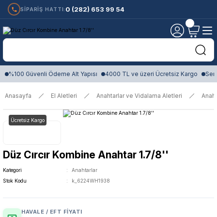
0 (282) 653 99 54
SİPARİŞ HATTI:
%100 Güvenli Ödeme Alt Yapısı
4000 TL ve üzeri Ücretsiz Kargo
Sert
Anasayfa
El Aletleri
Anahtarlar ve Vidalama Aletleri
Anaht
Ücretsiz Kargo
Düz Cırcır Kombine Anahtar 1.7/8''
Kategori
Anahtarlar
Stok Kodu
k_6224WH1938
HAVALE / EFT FIYATI