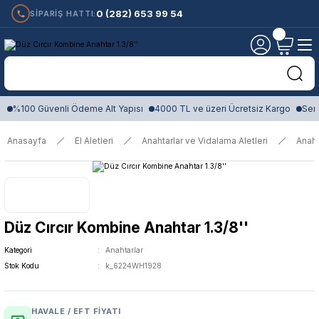
0 (282) 653 99 54
SİPARİŞ HATTI:
%100 Güvenli Ödeme Alt Yapısı
4000 TL ve üzeri Ücretsiz Kargo
Sert
Anasayfa
El Aletleri
Anahtarlar ve Vidalama Aletleri
Anaht
Düz Cırcır Kombine Anahtar 1.3/8''
Kategori
Anahtarlar
Stok Kodu
k_6224WH1928
HAVALE / EFT FIYATI