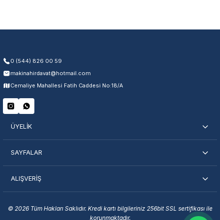
Üretim ve malzeme hataları
Ücretsiz onarım veya değişim
Yetkili servis ağı desteği
Kullanıcı hatası ve fiziksel hasar hariçtir. Fatura ibrazı zorunludur.
0 (544) 826 00 59
makinahirdavat@hotmail.com
Servisi Nasıl Bulurum?
Cemaliye Mahallesi Fatih Caddesi No:18/A
Şehir Seç
Marka Seç
İletişime Geç
ÜYELİK
SAYFALAR
ALIŞVERİŞ
En Yakın Servisi Bulun
Marka ve şehir seçerek yetkili servislere anında ulaşın.
© 2026 Tüm Hakları Saklıdır. Kredi kartı bilgileriniz 256bit SSL sertifikası ile
korunmaktadır.