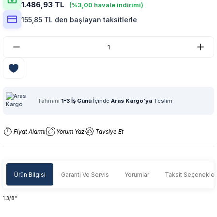
1.486,93 TL
(%3,00 havale indirimi)
155,85 TL den başlayan taksitlerle
Tahmini
1-3 İş Günü
İçinde
Aras Kargo'ya
Teslim
Fiyat Alarmı
Yorum Yaz
Tavsiye Et
Ürün Bilgisi
Garanti Ve Servis
Yorumlar
Taksit Seçenekler
1.3/8"
Garanti Ve Servis