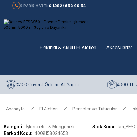
0 (282) 653 99 54
SİPARİŞ HATTI:
Elektrikli & Akülü El Aletleri
Aksesuarlar
%100 Güvenli Ödeme Alt Yapısı
4000 TL v
Anasayfa
El Aletleri
Penseler ve Tutucular
İş
Kategori
İşkenceler & Mengeneler
Stok Kodu
Rm_BESG
Barkod Kodu
4008158024653