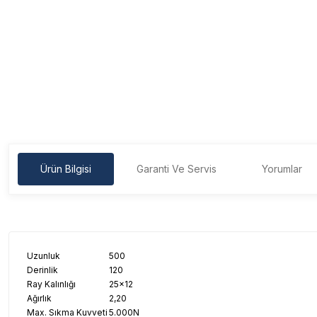
Ürün Bilgisi
Garanti Ve Servis
Yorumlar
Uzunluk
500
Derinlik
120
Ray Kalınlığı
25x12
Ağırlık
2,20
Max. Sıkma Kuvveti
5.000N