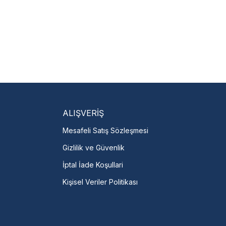
isi Bulun
servislere anında ulaşın.
talı →
ALIŞVERİŞ
Mesafeli Satış Sözleşmesi
Gizlilik ve Güvenlik
İptal İade Koşullari
Kişisel Veriler Politikası