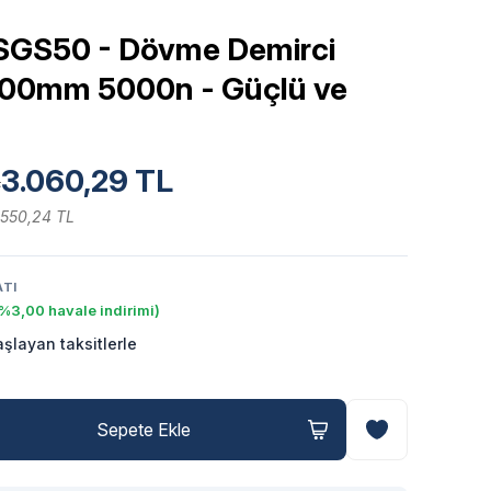
SGS50 - Dövme Demirci
500mm 5000n - Güçlü ve
3.060,29 TL
L
.550,24 TL
ATI
%3,00 havale indirimi)
aşlayan taksitlerle
Sepete Ekle