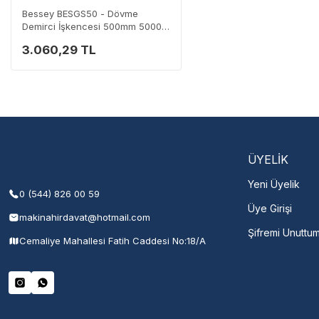
Bessey BESGS50 - Dövme
Demirci İşkencesi 500mm 5000n
- Güçlü ve Dayanıklı
3.060,29 TL
Servisi 
Şehir Seç
M
ÜYELİK
Yeni Üyelik
0 (544) 826 00 59
Üye Girişi
makinahirdavat@hotmail.com
Şifremi Unuttu
Cemaliye Mahallesi Fatih Caddesi No:18/A