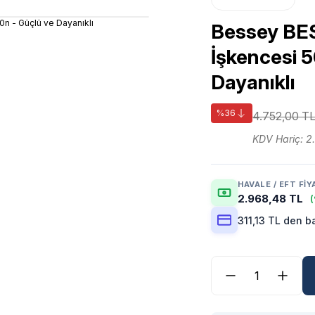
Bessey BE
İşkencesi 
Dayanıklı
%36
4.752,00 T
KDV Hariç: 2
HAVALE / EFT FIY
2.968,48 TL
(
311,13 TL den b