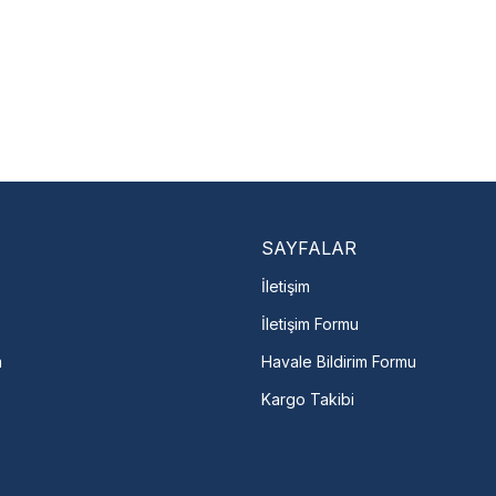
Nasıl Bulurum?
En Yakın Serv
Marka ve şehir seçerek yetkili 
arka Seç
İletişime Geç
Servis Por
SAYFALAR
İletişim
İletişim Formu
m
Havale Bildirim Formu
Kargo Takibi