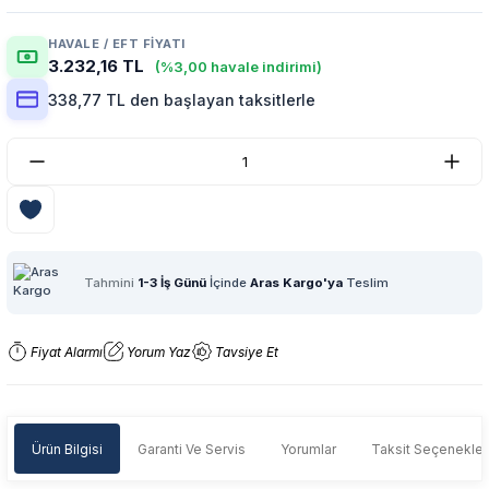
HAVALE / EFT FIYATI
3.232,16 TL
(%3,00 havale indirimi)
338,77 TL den başlayan taksitlerle
Tahmini
1-3 İş Günü
İçinde
Aras Kargo'ya
Teslim
Fiyat Alarmı
Yorum Yaz
Tavsiye Et
Ürün Bilgisi
Garanti Ve Servis
Yorumlar
Taksit Seçenekler