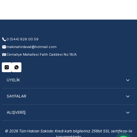
Üretim ve malzeme hataları
Ücretsiz onarım veya değişim
Yetkili servis ağı desteği
Kullanıcı hatası ve fiziksel hasar hariçtir. Fatura ibrazı zorunludur.
0 (544) 826 00 59
makinahirdavat@hotmail.com
Servisi Nasıl Bulurum?
Cemaliye Mahallesi Fatih Caddesi No:18/A
Şehir Seç
Marka Seç
İletişime Geç
ÜYELİK
SAYFALAR
ALIŞVERİŞ
En Yakın Servisi Bulun
Marka ve şehir seçerek yetkili servislere anında ulaşın.
© 2026 Tüm Hakları Saklıdır. Kredi kartı bilgileriniz 256bit SSL sertifikası ile
korunmaktadır.