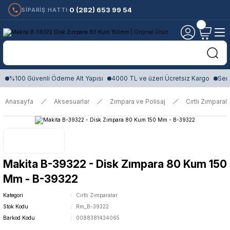
0 (282) 653 99 54
SİPARİŞ HATTI:
%100 Güvenli Ödeme Alt Yapısı
4000 TL ve üzeri Ücretsiz Kargo
Sert
Anasayfa
Aksesuarlar
Zımpara ve Polisaj
Cırtlı Zımparala
Makita B-39322 - Disk Zımpara 80 Kum 150
Mm - B-39322
Kategori
Cırtlı Zımparalar
Stok Kodu
Rm_B-39322
Barkod Kodu
0088381434065