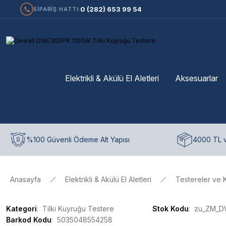
0 (282) 653 99 54
SİPARİŞ HATTI:
Elektrikli & Akülü El Aletleri
Aksesuarlar
%100 Güvenli Ödeme Alt Yapısı
4000 TL v
Anasayfa
Elektrikli & Akülü El Aletleri
Testereler ve 
Kategori
Tilki Kuyruğu Testere
Stok Kodu
zu_ZM_D
Barkod Kodu
5035048554258