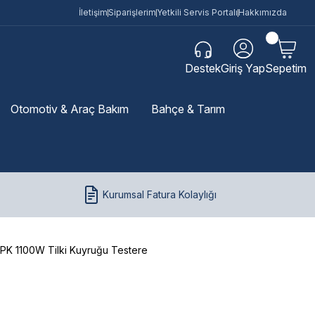
İletişim
Siparişlerim
Yetkili Servis Portalı
Hakkımızda
Destek
Giriş Yap
Sepetim
Otomotiv & Araç Bakım
Bahçe & Tarım
Kurumsal Fatura Kolaylığı
K 1100W Tilki Kuyruğu Testere