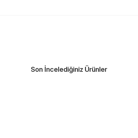
Nasıl Bulurum?
En Yakın Serv
Marka ve şehir seçerek yetkili 
arka Seç
İletişime Geç
Servis Por
Son İncelediğiniz Ürünler