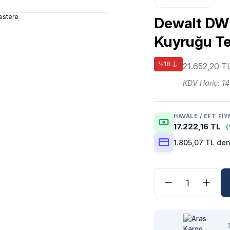
Dewalt DW
Kuyruğu Te
%18
21.652,20 T
KDV Hariç: 14
HAVALE / EFT FIY
17.222,16 TL
(
1.805,07 TL den