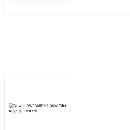
Servisi 
Şehir Seç
M