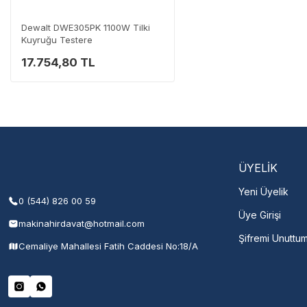
Dewalt DWE305PK 1100W Tilki
Kuyruğu Testere
17.754,80 TL
ÜYELİK
Yeni Üyelik
0 (544) 826 00 59
Üye Girişi
makinahirdavat@hotmail.com
Şifremi Unuttu
Cemaliye Mahallesi Fatih Caddesi No:18/A