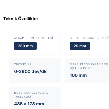
Garanti Ve Servis
Teknik Özellikler
AHŞAP KESME KAPASITESI
STROK (SALINIM) UZUNLU
280 mm
29 mm
Tüm ürü
Neden Güvenli?
YÜKSÜZ HIZI
MAKS. KESME KAPASITESI
(ÇELIK & BORU)
0-2800 dev/dk
Üretici Garantisi
100 mm
Orijinal garanti belge
Yaygın Servis Ağı
Size en yakın nokta
BOYUTLAR (UZUNLUK X
Destek Hattı
YÜKSEKLIK)
0 (282) 653 99 54
435 x 178 mm