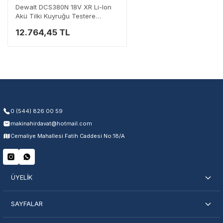
Dewalt DCS380N 18V XR Li-Ion
Üretim ve malzeme hataları
Akü Tilki Kuyruğu Testere
Ücretsiz onarım veya değişim
(Aküsüz)
Yetkili servis ağı desteği
12.764,45 TL
Kullanıcı hatası ve fiziksel hasar hariçtir. Fatura ibrazı zorunludur.
Servisi Nasıl Bulurum?
0 (544) 826 00 59
makinahirdavat@hotmail.com
Şehir Seç
Marka Seç
İletişime Geç
Cemaliye Mahallesi Fatih Caddesi No:18/A
ÜYELİK
En Yakın Servisi Bulun
SAYFALAR
Marka ve şehir seçerek yetkili servislere anında ulaşın.