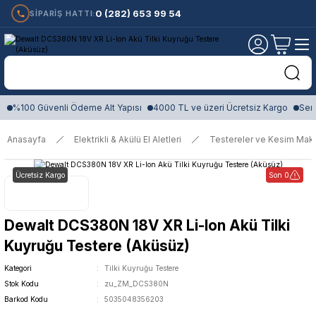
0 (282) 653 99 54
SİPARİŞ HATTI:
%100 Güvenli Ödeme Alt Yapısı
4000 TL ve üzeri Ücretsiz Kargo
Sert
Anasayfa
Elektrikli & Akülü El Aletleri
Testereler ve Kesim Maki
Ücretsiz Kargo
Son 0
Dewalt DCS380N 18V XR Li-Ion Akü Tilki
Kuyruğu Testere (Aküsüz)
Kategori
Tilki Kuyruğu Testere
Stok Kodu
zu_ZM_DCS380N
Barkod Kodu
5035048356203