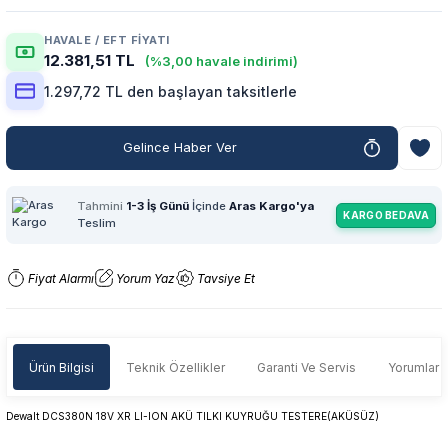
HAVALE / EFT FIYATI
12.381,51 TL
(%3,00 havale indirimi)
1.297,72 TL den başlayan taksitlerle
Gelince Haber Ver
Tahmini
1-3 İş Günü
İçinde
Aras Kargo'ya
KARGO BEDAVA
Teslim
Fiyat Alarmı
Yorum Yaz
Tavsiye Et
Ürün Bilgisi
Teknik Özellikler
Garanti Ve Servis
Yorumlar
Dewalt DCS380N 18V XR LI-ION AKÜ TILKI KUYRUĞU TESTERE(AKÜSÜZ)