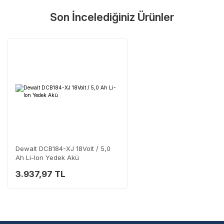
Son İncelediğiniz Ürünler
Şehir Seç
Marka Seç
İletişime Geç
En Yakın Servisi Bulun
Marka ve şehir seçerek yetkili servislere anında ulaşın.
Servis Portalı →
Dewalt DCB184-XJ 18Volt / 5,0
Ah Li-Ion Yedek Akü
3.937,97 TL