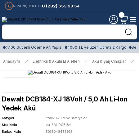
0 (282) 653 99 54
SİPARİŞ HATTI:
%100 Güvenli Ödeme Alt Yapısı
4000 TL ve üzeri Ücretsiz Kargo
Sert
Anasayfa
Elektrikli & Akülü El Aletleri
Akü & Şarj Cihazları
Dewalt DCB184-XJ 18Volt / 5,0 Ah Li-Ion
Yedek Akü
Kategori
Yedek Aküler ve Bataryalar
Stok Kodu
zu_ZM_DCB184
Barkod Kodu
5035048466933