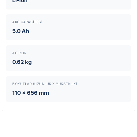
Li-ion
Üretici Garantisi
Orijinal garanti belgeli ürünler
Yaygın Servis Ağı
AKÜ KAPASITESI
Size en yakın noktayı anında bulun
5.0 Ah
Destek Hattı
0 (282) 653 99 54
AĞIRLIK
0.62 kg
Garanti Kapsamı
Üretim ve malzeme hataları
Ücretsiz onarım veya değişim
BOYUTLAR (UZUNLUK X YÜKSEKLIK)
Yetkili servis ağı desteği
110 x 656 mm
Kullanıcı hatası ve fiziksel hasar hariçtir. Fatura ibrazı zorunludur.
Servisi Nasıl Bulurum?