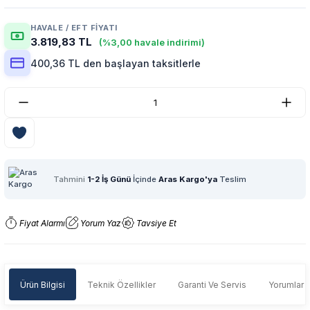
HAVALE / EFT FIYATI
3.819,83 TL
(%3,00 havale indirimi)
400,36 TL den başlayan taksitlerle
Tahmini
1-2 İş Günü
İçinde
Aras Kargo'ya
Teslim
Fiyat Alarmı
Yorum Yaz
Tavsiye Et
Ürün Bilgisi
Teknik Özellikler
Garanti Ve Servis
Yorumlar