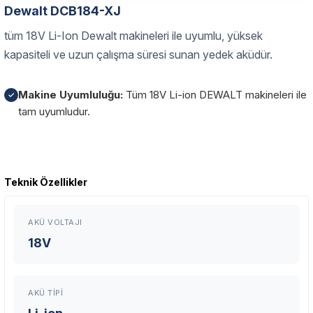
Dewalt DCB184-XJ
tüm 18V Li-Ion Dewalt makineleri ile uyumlu, yüksek
kapasiteli ve uzun çalışma süresi sunan yedek aküdür.
Makine Uyumluluğu:
Tüm 18V Li-ion DEWALT makineleri ile
✓
tam uyumludur.
Garanti Ve Servis
Teknik Özellikler
Bu ürüne ilk yorumu siz yapın!
Güvenle Satın Alın
AKÜ VOLTAJI
Yorum Yaz
Tüm ürünlerimiz üretici firma garantisi altındadır. Size en yakın
18V
servisi kolayca bulun.
AKÜ TIPI
Neden Güvenli?