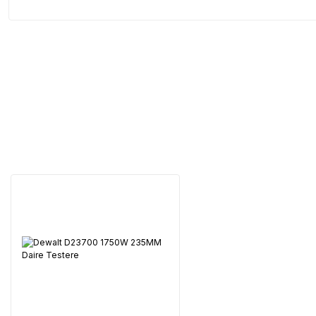
Servisi 
Şehir Seç
M