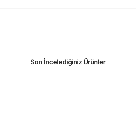
Nasıl Bulurum?
En Yakın Serv
Marka ve şehir seçerek yetkili 
arka Seç
İletişime Geç
Servis Por
Son İncelediğiniz Ürünler