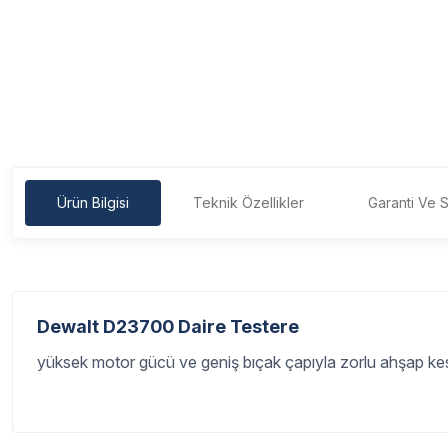
Ürün Bilgisi
Teknik Özellikler
Garanti Ve S
Dewalt D23700 Daire Testere
yüksek motor gücü ve geniş bıçak çapıyla zorlu ahşap kesi
Garanti Ve Servis