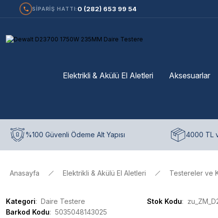
0 (282) 653 99 54
SİPARİŞ HATTI:
Elektrikli & Akülü El Aletleri
Aksesuarlar
%100 Güvenli Ödeme Alt Yapısı
4000 TL v
Anasayfa
Elektrikli & Akülü El Aletleri
Testereler ve 
Kategori
Daire Testere
Stok Kodu
zu_ZM_D
Barkod Kodu
5035048143025