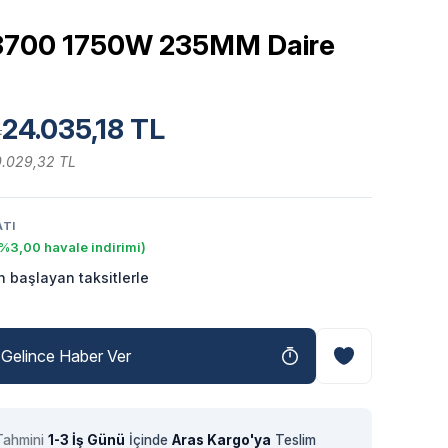
3700 1750W 235MM Daire
24.035,18 TL
L
0.029,32 TL
ATI
%3,00 havale indirimi)
 başlayan taksitlerle
Gelince Haber Ver
Tahmini
1-3 İş Günü
İçinde
Aras Kargo'ya
Teslim