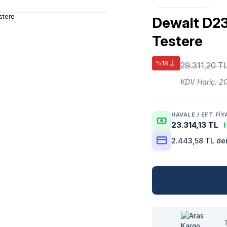
Dewalt D2
Testere
%18
29.311,20 T
KDV Hariç: 2
HAVALE / EFT FIY
23.314,13 TL
(
2.443,58 TL den