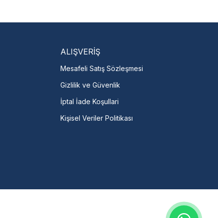
isi Bulun
servislere anında ulaşın.
talı →
ALIŞVERİŞ
Mesafeli Satış Sözleşmesi
Gizlilik ve Güvenlik
İptal İade Koşullari
Kişisel Veriler Politikası