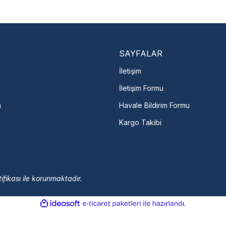
En Yakın Serv
Marka ve şehir seçerek yetkili 
arka Seç
İletişime Geç
Servis Por
SAYFALAR
İletişim
İletişim Formu
m
Havale Bildirim Formu
Kargo Takibi
ifikası ile korunmaktadır.
ile
ideasoft
e-
hazırlandı.
ticaret
paketleri