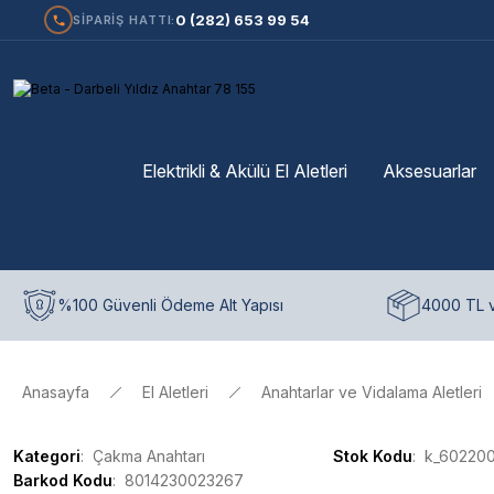
0 (282) 653 99 54
SİPARİŞ HATTI:
Elektrikli & Akülü El Aletleri
Aksesuarlar
%100 Güvenli Ödeme Alt Yapısı
4000 TL v
Anasayfa
El Aletleri
Anahtarlar ve Vidalama Aletleri
Kategori
Çakma Anahtarı
Stok Kodu
k_60220
Barkod Kodu
8014230023267