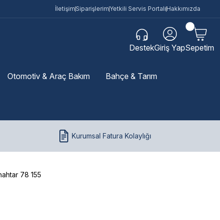
İletişim
Siparişlerim
Yetkili Servis Portalı
Hakkımızda
Destek
Giriş Yap
Sepetim
Otomotiv & Araç Bakım
Bahçe & Tarım
Kurumsal Fatura Kolaylığı
Anahtar 78 155