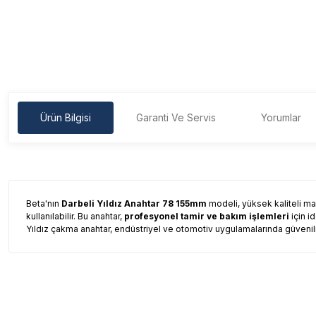
Ürün Bilgisi
Garanti Ve Servis
Yorumlar
Beta'nın
Darbeli Yıldız Anahtar 78 155mm
modeli, yüksek kaliteli m
kullanılabilir. Bu anahtar,
profesyonel tamir ve bakım işlemleri
için i
Yıldız çakma anahtar, endüstriyel ve otomotiv uygulamalarında güvenilir
Garanti Ve Servis