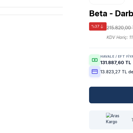
Beta - Darb
%37
215.820,00
KDV Hariç: 1
HAVALE / EFT FIY
131.887,60 TL
13.823,27 TL de