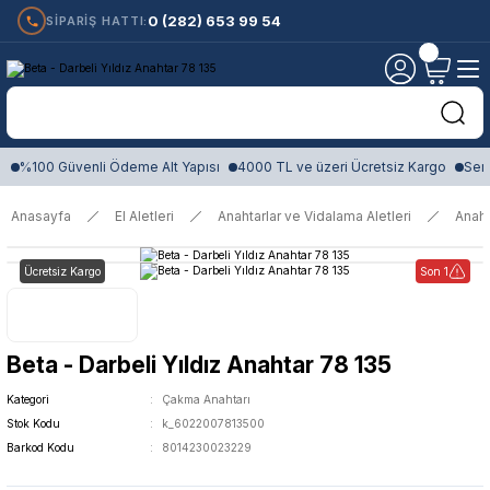
0 (282) 653 99 54
SİPARİŞ HATTI:
%100 Güvenli Ödeme Alt Yapısı
4000 TL ve üzeri Ücretsiz Kargo
Sert
Anasayfa
El Aletleri
Anahtarlar ve Vidalama Aletleri
Anaht
Ücretsiz Kargo
Son 1
Beta - Darbeli Yıldız Anahtar 78 135
Kategori
Çakma Anahtarı
Stok Kodu
k_6022007813500
Barkod Kodu
8014230023229