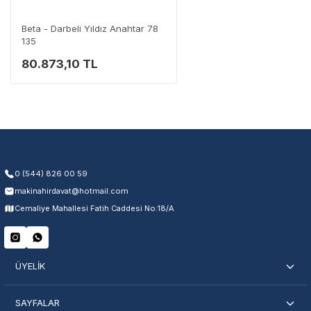
Destek Hattı
0 (282) 653 99 54
Beta - Darbeli Yıldız Anahtar 78
135
80.873,10 TL
Garanti Kapsamı
Üretim ve malzeme hataları
Ücretsiz onarım veya değişim
Yetkili servis ağı desteği
Kullanıcı hatası ve fiziksel hasar hariçtir. Fatura ibrazı zorunludur.
0 (544) 826 00 59
makinahirdavat@hotmail.com
Servisi Nasıl Bulurum?
Cemaliye Mahallesi Fatih Caddesi No:18/A
Şehir Seç
Marka Seç
İletişime Geç
ÜYELİK
SAYFALAR