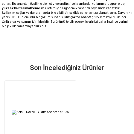
sunar. Bu anahtar, özellikle otomotiv ve endüstriyel alanlarda kullanıma uygun olup,
yüksek kaliteli malzeme
ile üretilmiştir. Ergonomik tasarımı sayesinde
rahat bir
kullanım
sağlar ve dar alanlarda bile etkili bir şekilde çalışmanıza olanak tanır. Dayanıklı
yapısı ile uzun ömürlü bir çözüm sunar. Yıldız çakma anahtar, 135 mm boyutu ile her
türlü vida ve somun için idealdir. Bu ürünü tercih ederek işlerinizi daha hızlı ve verimli
bir şekilde tamamlayabilirsiniz.
Garanti Ve Servis
Bu ürüne ilk yorumu siz yapın!
Güvenle Satın Alın
Son İncelediğiniz Ürünler
Yorum Yaz
Tüm ürünlerimiz üretici firma garantisi altındadır. Size en yakın
servisi kolayca bulun.
Neden Güvenli?
Üretici Garantisi
Orijinal garanti belgeli ürünler
Yaygın Servis Ağı
Size en yakın noktayı anında bulun