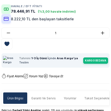
HAVALE / EFT FIYATI
78.446,91 TL
(%3,00 havale indirimi)
8.222,10 TL den başlayan taksitlerle
Tahmini
1-3 İş Günü
İçinde
Aras Kargo'ya
KARGO BEDAVA
Teslim
Fiyat Alarmı
Yorum Yaz
Tavsiye Et
Ürün Bilgisi
Garanti Ve Servis
Yorumlar
Taksit Seçenekler
Beta'nın
Darbeli Yıldız Anahtar
modeli, 135 mm uzunluğu ile
yüksek performans