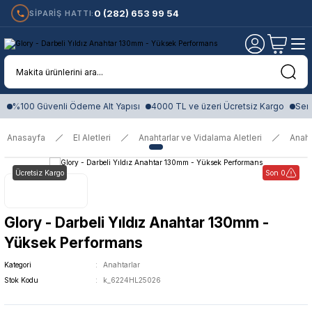
0 (282) 653 99 54
SİPARİŞ HATTI:
%100 Güvenli Ödeme Alt Yapısı
4000 TL ve üzeri Ücretsiz Kargo
Sert
Anasayfa
El Aletleri
Anahtarlar ve Vidalama Aletleri
Anaht
Ücretsiz Kargo
Son 0
Glory - Darbeli Yıldız Anahtar 130mm -
Yüksek Performans
Kategori
Anahtarlar
Stok Kodu
k_6224HL25026