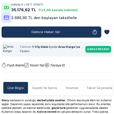
HAVALE / EFT FIYATI
35.176,62 TL
(%3,00 havale indirimi)
3.686,90 TL den başlayan taksitlerle
Gelince Haber Ver
Tahmini
1-3 İş Günü
İçinde
Aras Kargo'ya
KARGO BEDAVA
Teslim
Fiyat Alarmı
Yorum Yaz
Tavsiye Et
Ürün Bilgisi
Garanti Ve Servis
Yorumlar
Taksit Seçenekler
Glory
markasının sunduğu
darbeli yıldız anahtar
, 130mm boyutuyla etkili bir kullanım
sağlar. Dayanıklı yapısı sayesinde zorlu koşullarda bile performansını korur. Bu anahtar,
özellikle otomotiv ve makine sektöründe,
güçlü tork
gerektiren uygulamalarda idealdir.
Kullanımı kolay tasarımı ile,
hızlı ve verimli
bir çalışma deneyimi sunar. Yıldız çakma