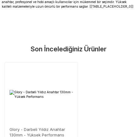
anahtar, profesyonel ve hobi amaçlı kullanıcılar için mükemmel bir seçimdir. Yüksek
kaliteli malzemeleriyle uzun ömürlü bir performans sağlar. [[TABLE_PLACEHOLDER_0]]
Garanti Ve Servis
Bu ürüne ilk yorumu siz yapın!
Güvenle Satın Alın
Son İncelediğiniz Ürünler
Yorum Yaz
Tüm ürünlerimiz üretici firma garantisi altındadır. Size en yakın
servisi kolayca bulun.
Neden Güvenli?
Üretici Garantisi
Orijinal garanti belgeli ürünler
Yaygın Servis Ağı
Size en yakın noktayı anında bulun
Destek Hattı
0 (282) 653 99 54
Glory - Darbeli Yıldız Anahtar
130mm - Yüksek Performans