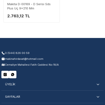
Makita D-00169 - D Serisi Sds
Plus Uç 9x210 Mm
2.763,12 TL
Garanti Kapsamı
Üretim ve malzeme hataları
Ücretsiz onarım veya değişim
Yetkili servis ağı desteği
Kullanıcı hatası ve fiziksel hasar hariçtir. Fatura ibrazı zorunludur.
0 (544) 826 00 59
makinahirdavat@hotmail.com
Servisi Nasıl Bulurum?
Cemaliye Mahallesi Fatih Caddesi No:18/A
Şehir Seç
Marka Seç
İletişime Geç
ÜYELİK
SAYFALAR