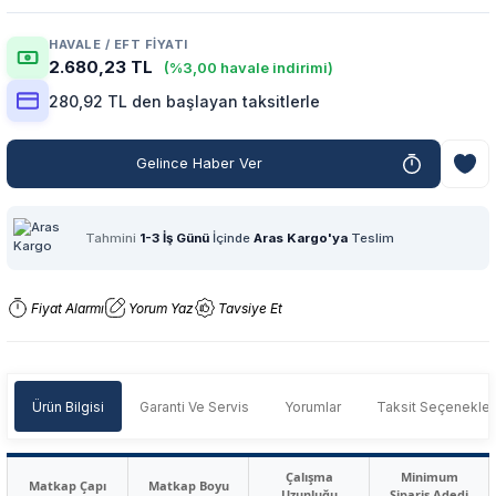
HAVALE / EFT FIYATI
2.680,23 TL
(%3,00 havale indirimi)
280,92 TL den başlayan taksitlerle
Gelince Haber Ver
Tahmini
1-3 İş Günü
İçinde
Aras Kargo'ya
Teslim
Fiyat Alarmı
Yorum Yaz
Tavsiye Et
Ürün Bilgisi
Garanti Ve Servis
Yorumlar
Taksit Seçenekler
Çalışma
Minimum
Matkap Çapı
Matkap Boyu
Uzunluğu
Sipariş Adedi