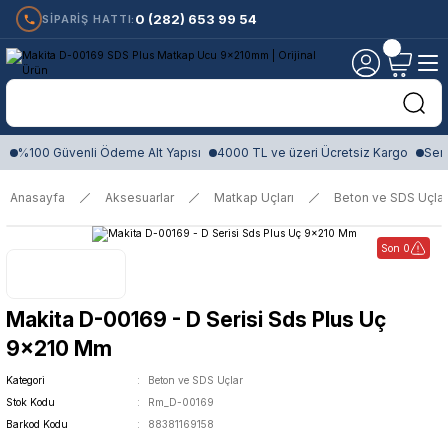
0 (282) 653 99 54
SİPARİŞ HATTI:
%100 Güvenli Ödeme Alt Yapısı
4000 TL ve üzeri Ücretsiz Kargo
Sert
Anasayfa
Aksesuarlar
Matkap Uçları
Beton ve SDS Uçlar
Son 0
Makita D-00169 - D Serisi Sds Plus Uç
9x210 Mm
Kategori
Beton ve SDS Uçlar
Stok Kodu
Rm_D-00169
Barkod Kodu
88381169158