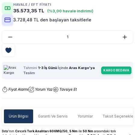
HAVALE / EFT FIYATI
35.573,35 TL
(%3,00 havale indirimi)
3.728,48 TL den başlayan taksitlerle
Tahmini
1-3 İş Günü
İçinde
Aras Kargo'ya
KARGO BEDAVA
Teslim
Fiyat Alarmı
Yorum Yaz
Tavsiye Et
Ürün Bilgisi
Garanti Ve Servis
Yorumlar
Taksit Seçenekler
Beta'nın
Cırcırlı Tork Anahtarı 606MQ/50
,
5 Nm
ile
50 Nm
arasındaki tork