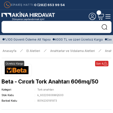
0 (282) 653 99 54
SİPARİŞ HATTI:
%100 Güvenli Ödeme Alt Yapısı
4000 TL ve üzeri Ücretsiz Kargo
Sert
Anasayfa
El Aletleri
Anahtarlar ve Vidalama Aletleri
Anaht
Ücretsiz Kargo
Son 4
Beta - Cırcırlı Tork Anahtarı 606mq/50
Kategori
Tork anahtarı
Stok Kodu
k_60220606MQ500
Barkod Kodu
8014230191973