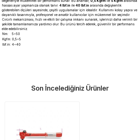
değerleriyle mükemmel bir performans sunar. Bu anahtar,
0,5 Kgfm
ile
5 Kgfm
arasında
hassas ayar yapmanıza olanak tanır.
4 lbf.in
ile
40 lbf.in
arasında değişkenlik
gösterebilen ölçüleri sayesinde, çeşitli uygulamalar için idealdir. Kullanımı kolay yapısı ve
dayanıklı tasarımıyla, profesyonel ve amatör kullanıcılar için mükemmel bir seçimdir.
Cırcırlı mekanizması, hızlı ve etkili bir çalışma imkanı sunarak, işlerinizi daha verimli bir
şekilde tamamlamanıza yardımcı olur. Bu ürünü tercih ederek, güvenilir bir performans
elde edebilirsiniz.
Nm:
5÷50
Kgfm:
0,5÷5
lbf.in:
4÷40
Garanti Ve Servis
Bu ürüne ilk yorumu siz yapın!
Güvenle Satın Alın
Son İncelediğiniz Ürünler
Yorum Yaz
Tüm ürünlerimiz üretici firma garantisi altındadır. Size en yakın
servisi kolayca bulun.
Neden Güvenli?
Üretici Garantisi
Orijinal garanti belgeli ürünler