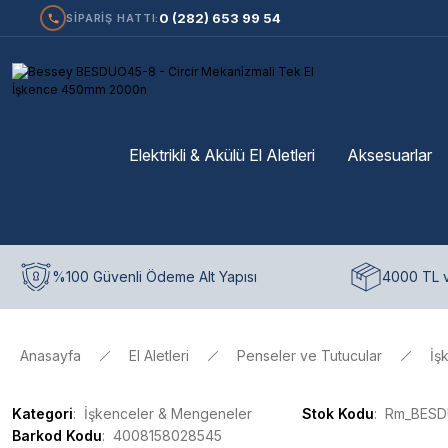
0 (282) 653 99 54
SİPARİŞ HATTI:
Elektrikli & Akülü El Aletleri
Aksesuarlar
%100 Güvenli Ödeme Alt Yapısı
4000 TL v
Anasayfa
El Aletleri
Penseler ve Tutucular
İş
Kategori
İşkenceler & Mengeneler
Stok Kodu
Rm_BESD
Barkod Kodu
4008158028545