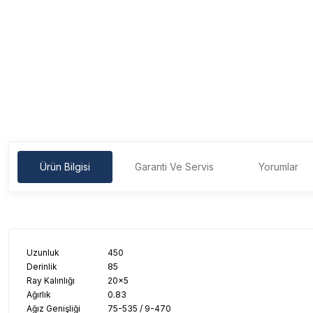
Ürün Bilgisi
Garanti Ve Servis
Yorumlar
Uzunluk
450
Derinlik
85
Ray Kalınlığı
20x5
Ağırlık
0.83
Ağız Genişliği
75-535 / 9-470