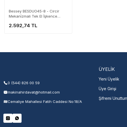
0 (282) 653 99 54
Bessey BESDUO45-8 - Circir
Mekani̇zmali Tek El İşkence
450mm 2000n
2.592,74 TL
Servisi 
Şehir Seç
M
ÜYELİK
Yeni Üyelik
0 (544) 826 00 59
Üye Girişi
makinahirdavat@hotmail.com
Şifremi Unuttu
Cemaliye Mahallesi Fatih Caddesi No:18/A