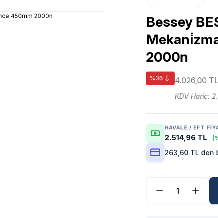
Bessey BES
Mekani̇zma
2000n
%36
4.026,00 T
KDV Hariç: 2
HAVALE / EFT FIY
2.514,96 TL
(
263,60 TL den b