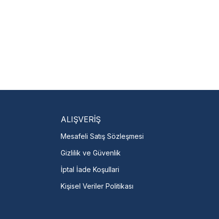
isi Bulun
servislere anında ulaşın.
talı →
ALIŞVERİŞ
Mesafeli Satış Sözleşmesi
Gizlilik ve Güvenlik
İptal İade Koşullari
Kişisel Veriler Politikası