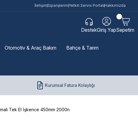
İletişim
Siparişlerim
Yetkili Servis Portalı
Hakkımızda
Destek
Giriş Yap
Sepetim
Otomotiv & Araç Bakım
Bahçe & Tarım
Kurumsal Fatura Kolaylığı
zmali Tek El İşkence 450mm 2000n