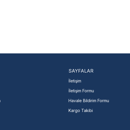
Nasıl Bulurum?
En Yakın Serv
Marka ve şehir seçerek yetkili 
arka Seç
İletişime Geç
Servis Por
SAYFALAR
İletişim
İletişim Formu
m
Havale Bildirim Formu
Kargo Takibi