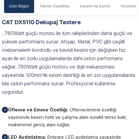
Ürün Bilgisi
Teknik Özellikler
Garanti Ve Servis
Yorumlar
CAT DX5110 Dekupaj Testere
, 780Watt güçlü motoru ile tüm rakiplerinden daha güçlü ve
yüksek performans sunar. Ahşap, Metal, PVC gibi çeşitli
malzemelerin kontrollü ve kavisli kesimi için değişken hız
ayarı ile en zorlu uygulamalarda dahi üstün performans
sağlar. 780Watt güçlü motoru ve dişli mekanizması
sayesinde 100mm’lik kesim derinliği ile en zor uygulamalarda
bile üstün performans sunar. Profesyonel kullanıma
uygundur.
Üfleme ve Emme Özelliği:
Üfleme/emme özelliği
✓
sayesinde kesim hattı ve çalışma alanı sürekli temiz kalır,
mükemmel görüş alanı sağlar.
LED Aydınlatma:
Entegre LED aydınlatma sayesinde
✓