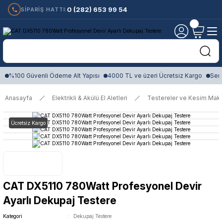
0 (282) 653 99 54
SİPARİŞ HATTI:
%100 Güvenli Ödeme Alt Yapısı
4000 TL ve üzeri Ücretsiz Kargo
Sert
Anasayfa
Elektrikli & Akülü El Aletleri
Testereler ve Kesim Maki
Ücretsiz Kargo
CAT DX5110 780Watt Profesyonel Devir
Ayarlı Dekupaj Testere
Kategori
Dekupaj Testere