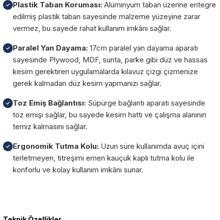
Plastik Taban Koruması:
Alüminyum taban üzerine entegre
✓
edilmiş plastik taban sayesinde malzeme yüzeyine zarar
vermez, bu sayede rahat kullanım imkânı sağlar.
Paralel Yan Dayama:
17cm paralel yan dayama aparatı
✓
sayesinde Plywood, MDF, sunta, parke gibi düz ve hassas
kesim gerektiren uygulamalarda kılavuz çizgi çizmenize
gerek kalmadan düz kesim yapmanızı sağlar.
Toz Emiş Bağlantısı:
Süpürge bağlantı aparatı sayesinde
✓
toz emişi sağlar, bu sayede kesim hattı ve çalışma alanının
temiz kalmasını sağlar.
Ergonomik Tutma Kolu:
Uzun süre kullanımda avuç içini
✓
terletmeyen, titreşimi emen kauçuk kaplı tutma kolu ile
konforlu ve kolay kullanım imkânı sunar.
Garanti Ve Servis
Teknik Özellikler