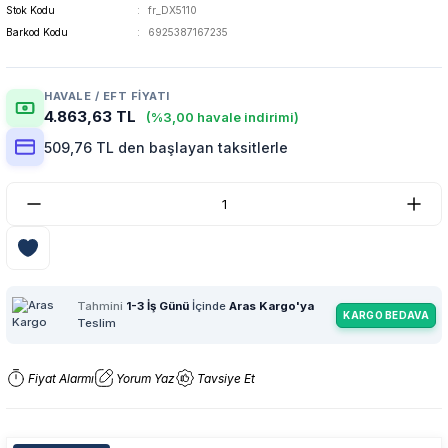
Stok Kodu
fr_DX5110
Barkod Kodu
6925387167235
HAVALE / EFT FIYATI
4.863,63 TL
(%3,00 havale indirimi)
509,76 TL den başlayan taksitlerle
Tahmini
1-3 İş Günü
İçinde
Aras Kargo'ya
KARGO BEDAVA
Teslim
Fiyat Alarmı
Yorum Yaz
Tavsiye Et