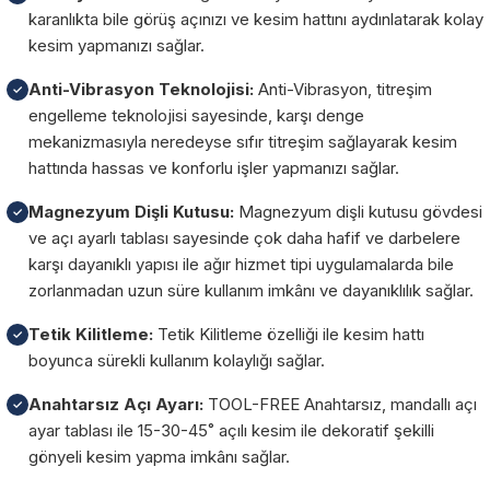
karanlıkta bile görüş açınızı ve kesim hattını aydınlatarak kolay
kesim yapmanızı sağlar.
Anti-Vibrasyon Teknolojisi:
Anti-Vibrasyon, titreşim
✓
engelleme teknolojisi sayesinde, karşı denge
mekanizmasıyla neredeyse sıfır titreşim sağlayarak kesim
hattında hassas ve konforlu işler yapmanızı sağlar.
Magnezyum Dişli Kutusu:
Magnezyum dişli kutusu gövdesi
✓
ve açı ayarlı tablası sayesinde çok daha hafif ve darbelere
karşı dayanıklı yapısı ile ağır hizmet tipi uygulamalarda bile
zorlanmadan uzun süre kullanım imkânı ve dayanıklılık sağlar.
Tetik Kilitleme:
Tetik Kilitleme özelliği ile kesim hattı
✓
boyunca sürekli kullanım kolaylığı sağlar.
Anahtarsız Açı Ayarı:
TOOL-FREE Anahtarsız, mandallı açı
✓
ayar tablası ile 15-30-45˚ açılı kesim ile dekoratif şekilli
gönyeli kesim yapma imkânı sağlar.