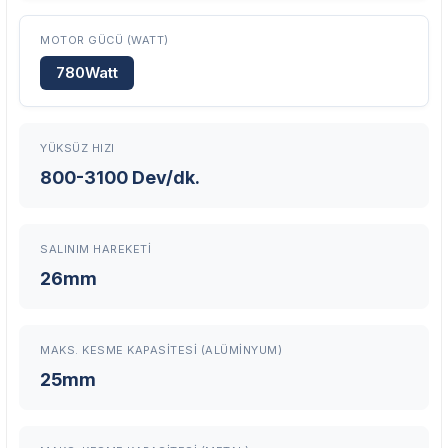
Ücretsiz onarım veya değişim
Yetkili servis ağı desteği
MOTOR GÜCÜ (WATT)
Kullanıcı hatası ve fiziksel hasar hariçtir. Fatura ibrazı zorunludur.
780Watt
Servisi Nasıl Bulurum?
YÜKSÜZ HIZI
800-3100 Dev/dk.
Şehir Seç
Marka Seç
İletişime Geç
SALINIM HAREKETI
26mm
MAKS. KESME KAPASITESI (ALÜMINYUM)
En Yakın Servisi Bulun
25mm
Marka ve şehir seçerek yetkili servislere anında ulaşın.
Servis Portalı →