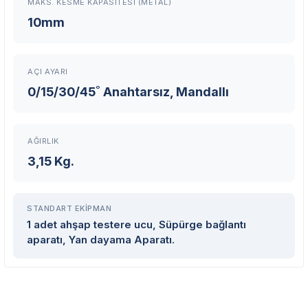
MAKS. KESME KAPASITESI (METAL)
10mm
AÇI AYARI
0/15/30/45˚ Anahtarsız, Mandallı
AĞIRLIK
3,15 Kg.
STANDART EKIPMAN
1 adet ahşap testere ucu, Süpürge bağlantı
aparatı, Yan dayama Aparatı.