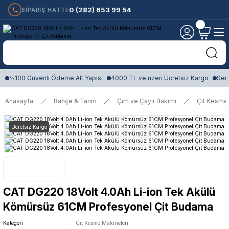
0 (282) 653 99 54
SİPARİŞ HATTI:
%100 Güvenli Ödeme Alt Yapısı
4000 TL ve üzeri Ücretsiz Kargo
Sert
Anasayfa
Bahçe & Tarım
Çim ve Çayır Bakımı
Çit Kesme 
Ücretsiz Kargo
CAT DG220 18Volt 4.0Ah Li-ion Tek Akülü
Kömürsüz 61CM Profesyonel Çit Budama
Kategori
Çit Kesme Makineleri