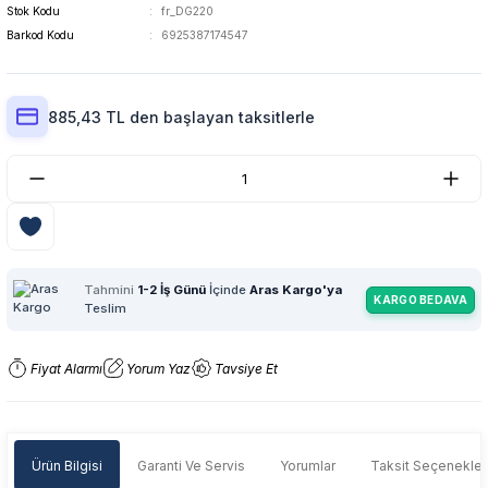
Stok Kodu
fr_DG220
Barkod Kodu
6925387174547
885,43 TL den başlayan taksitlerle
Tahmini
1-2 İş Günü
İçinde
Aras Kargo'ya
KARGO BEDAVA
Teslim
Fiyat Alarmı
Yorum Yaz
Tavsiye Et
Ürün Bilgisi
Garanti Ve Servis
Yorumlar
Taksit Seçenekler