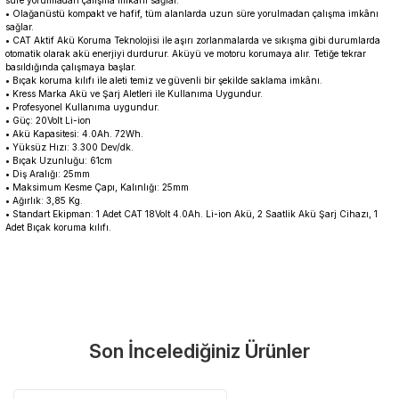
süre yorulmadan çalışma imkânı sağlar.
• Olağanüstü kompakt ve hafif, tüm alanlarda uzun süre yorulmadan çalışma imkânı
sağlar.
• CAT Aktif Akü Koruma Teknolojisi ile aşırı zorlanmalarda ve sıkışma gibi durumlarda
otomatik olarak akü enerjiyi durdurur. Aküyü ve motoru korumaya alır. Tetiğe tekrar
basıldığında çalışmaya başlar.
• Bıçak koruma kılıfı ile aleti temiz ve güvenli bir şekilde saklama imkânı.
• Kress Marka Akü ve Şarj Aletleri ile Kullanıma Uygundur.
• Profesyonel Kullanıma uygundur.
• Güç: 20Volt Li-ion
• Akü Kapasitesi: 4.0Ah. 72Wh.
• Yüksüz Hızı: 3.300 Dev/dk.
• Bıçak Uzunluğu: 61cm
• Diş Aralığı: 25mm
• Maksimum Kesme Çapı, Kalınlığı: 25mm
• Ağırlık: 3,85 Kg.
• Standart Ekipman: 1 Adet CAT 18Volt 4.0Ah. Li-ion Akü, 2 Saatlik Akü Şarj Cihazı, 1
Adet Bıçak koruma kılıfı.
Garanti Ve Servis
Bu ürüne ilk yorumu siz yapın!
Güvenle Satın Alın
Son İncelediğiniz Ürünler
Yorum Yaz
Tüm ürünlerimiz üretici firma garantisi altındadır. Size en yakın
servisi kolayca bulun.