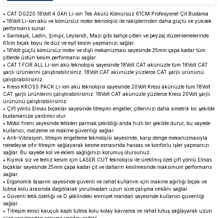
• CAT DG220 18Volt 4.0Ah Li-ion Tek Akülü Kömürsüz 61CM Profesyonel Çit Budama
• 18Volt Li-ion akü ve kömürsüz motor teknolojisi ile rakiplerinden daha güçlü ve yüksek
performans sunar.
• Sarmaşık, Ladin, Şimşir, Leylandi, Mazı gibi bahçe çitleri ve peyzaj düzenlemelerinde
61cm bıçak boyu ile düz ve eşit kesim yapmanızı sağlar.
• 18Volt güçlü kömürsüz motor ve dişli mekanizması sayesinde 25mm çapa kadar tüm
çitlerde üstün kesim performansı sağlar.
• CAT 1 FOR ALL Li-ion akü teknolojisi sayesinde 18Volt CAT akünüzle tüm 18Volt CAT
şarjlı ürünlerini çalıştırabilirsiniz. 18Volt CAT akünüzle yüzlerce CAT şarjlı ürününü
çalıştırabilirsiniz.
• Kress KROSS PACK Li-ion akü teknolojisi sayesinde 20Volt Kress akünüzle tüm 18Volt
CAT şarjlı ürünlerini çalıştırabilirsiniz. 18Volt CAT akünüzle yüzlerce Kress 20Volt şarjlı
ürününü çalıştırabilirsiniz.
• Çift yönlü Elmas bıçaklar sayesinde titreşimi engeller, çitlerinizi daha simetrik bir şekilde
budamanıza yardımcı olur.
• Motor fireni sayesinde tetikten parmak çekildiği anda hızlı bir şekilde durur, bu sayede
kullanıcı, malzeme ve makine güvenliği sağlar.
• Anti-Vibrasyon, titreşim engelleme teknolojisi sayesinde, karşı denge mekanizmasıyla
neredeyse sıfır titreşim sağlayarak kesme esnasında hassas ve konforlu işler yapmanızı
sağlar. Bu sayede kol ve eklem sağlığınızı korumuş olursunuz.
• Kıymık sız ve temiz kesim için LASER CUT teknolojisi ile üretilmiş özel çift yönlü Elmas
bıçaklar sayesinde 25mm çapa kadar çit ve dalların kesilmesinde maksimum performans
sağlar.
• Ergonomik tasarım sayesinde güvenli ve rahat kullanım için makine ağırlığı bıçak ve
tutma kolu arasında dağıtılarak yorulmadan uzun süre çalışma imkânı sağlar.
• Güvenli tetik özelliği ve D şeklindeki emniyet mandalı sayesinde kullanıcı güvenliği
sağlar.
• Titreşim emici kauçuk kaplı tutma kolu kolay kavrama ve rahat tutuş sağlayarak uzun