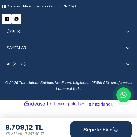
Cemaliye Mahallesi Fatih Caddesi No:18/A
Şehir Seç
Marka Seç
İletişime Geç
ÜYELİK
SAYFALAR
ALIŞVERİŞ
En Yakın Servisi Bulun
Marka ve şehir seçerek yetkili servislere anında ulaşın.
© 2026 Tüm Hakları Saklıdır. Kredi kartı bilgileriniz 256bit SSL sertifikası ile
korunmaktadır.
Servis Portalı →
ideasoft
ile
e-
hazırlandı.
ticaret
paketleri
8.709,12 TL
Sepete Ekle
KDV Hariç: 7.257,60 TL