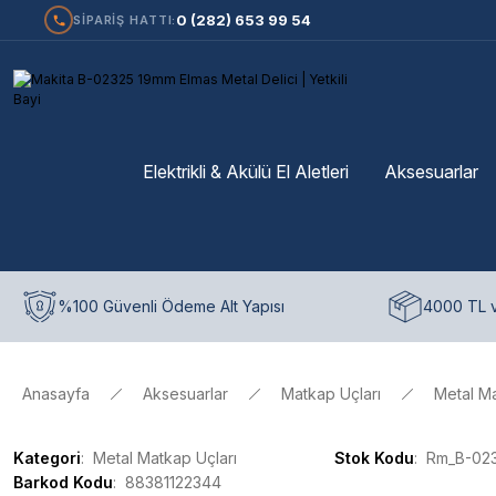
0 (282) 653 99 54
SİPARİŞ HATTI:
Elektrikli & Akülü El Aletleri
Aksesuarlar
%100 Güvenli Ödeme Alt Yapısı
4000 TL v
Anasayfa
Aksesuarlar
Matkap Uçları
Metal Ma
Kategori
Metal Matkap Uçları
Stok Kodu
Rm_B-02
Barkod Kodu
88381122344