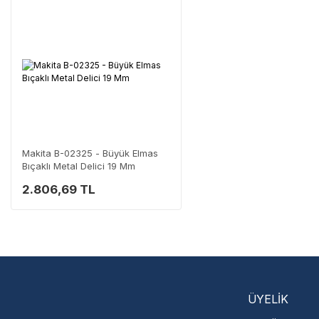
Neden Güvenli?
Üretici Garantisi
Orijinal garanti belge
Yaygın Servis Ağı
Size en yakın nokta
Destek Hattı
0 (282) 653 99 54
Makita B-02325 - Büyük Elmas
Bıçaklı Metal Delici 19 Mm
2.806,69 TL
Servisi 
Şehir Seç
M
ÜYELİK