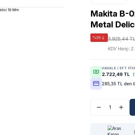
Makita B-0
Metal Deli
%29
3.925,44 T
KDV Hariç: 2
HAVALE / EFT FIY
2.722,49 TL
(
285,35 TL den b