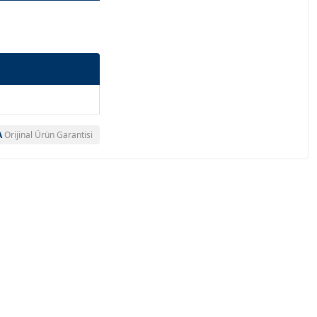
A
Orijinal Ürün Garantisi
a bulun.