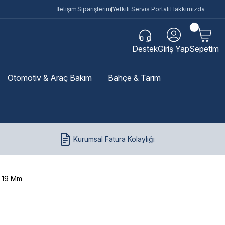
İletişim
Siparişlerim
Yetkili Servis Portalı
Hakkımızda
Destek
Giriş Yap
Sepetim
Otomotiv & Araç Bakım
Bahçe & Tarım
Kurumsal Fatura Kolaylığı
i 19 Mm