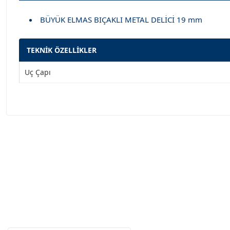
BÜYÜK ELMAS BIÇAKLI METAL DELİCİ 19 mm
TEKNİK ÖZELLİKLER
Uç Çapı
Garanti Ve Servis
Tüm ürü