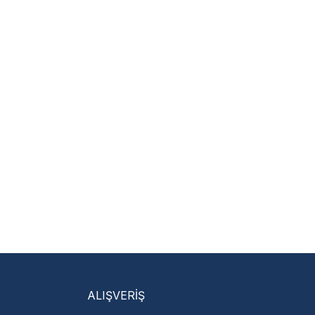
m
 hariçtir. Fatura ibrazı
isi Bulun
servislere anında ulaşın.
talı →
ALIŞVERİŞ