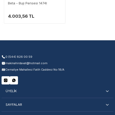
Beta - Buji Pensesi 1474l
4.003,56 TL
Garanti Kapsamı
Üretim ve malzeme hataları
Ücretsiz onarım veya değişim
Yetkili servis ağı desteği
Kullanıcı hatası ve fiziksel hasar hariçtir. Fatura ibrazı zorunludur.
0 (544) 826 00 59
makinahirdavat@hotmail.com
Servisi Nasıl Bulurum?
Cemaliye Mahallesi Fatih Caddesi No:18/A
Şehir Seç
Marka Seç
İletişime Geç
ÜYELİK
SAYFALAR