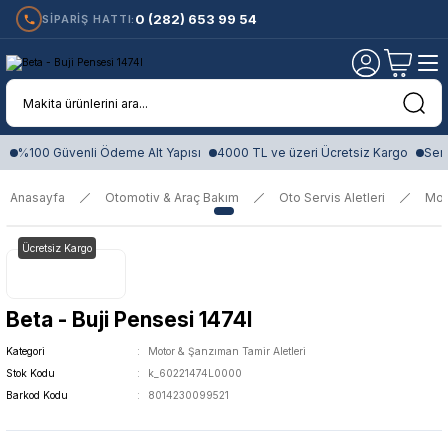
0 (282) 653 99 54
SİPARİŞ HATTI:
%100 Güvenli Ödeme Alt Yapısı
4000 TL ve üzeri Ücretsiz Kargo
Sert
Anasayfa
Otomotiv & Araç Bakım
Oto Servis Aletleri
Mot
Ücretsiz Kargo
Beta - Buji Pensesi 1474l
Kategori
Motor & Şanzıman Tamir Aletleri
Stok Kodu
k_60221474L0000
Barkod Kodu
8014230099521