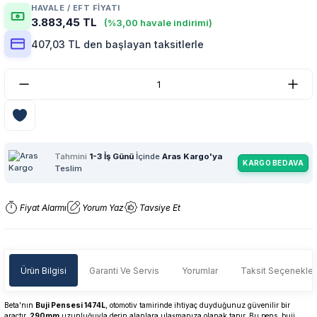
HAVALE / EFT FIYATI
3.883,45 TL
(%3,00 havale indirimi)
407,03 TL den başlayan taksitlerle
Tahmini
1-3 İş Günü
İçinde
Aras Kargo'ya
KARGO BEDAVA
Teslim
Fiyat Alarmı
Yorum Yaz
Tavsiye Et
Ürün Bilgisi
Garanti Ve Servis
Yorumlar
Taksit Seçenekler
Beta'nın
Buji Pensesi 1474L
, otomotiv tamirinde ihtiyaç duyduğunuz güvenilir bir
araçtır.
290mm
uzunluğuyla derin alanlara ulaşmanıza olanak tanır. Bu pens, buji