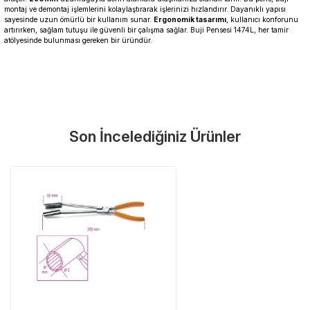
montaj ve demontaj işlemlerini kolaylaştırarak işlerinizi hızlandırır. Dayanıklı yapısı
sayesinde uzun ömürlü bir kullanım sunar.
Ergonomik tasarımı
, kullanıcı konforunu
artırırken, sağlam tutuşu ile güvenli bir çalışma sağlar. Buji Pensesi 1474L, her tamir
atölyesinde bulunması gereken bir üründür.
Garanti Ve Servis
Bu ürüne ilk yorumu siz yapın!
Güvenle Satın Alın
Son İncelediğiniz Ürünler
Yorum Yaz
Tüm ürünlerimiz üretici firma garantisi altındadır. Size en yakın
servisi kolayca bulun.
Neden Güvenli?
Üretici Garantisi
Orijinal garanti belgeli ürünler
Yaygın Servis Ağı
Size en yakın noktayı anında bulun
Destek Hattı
0 (282) 653 99 54