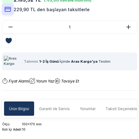
(%3,00 havale indirimi)
229,90 TL den başlayan taksitlerle
Tahmini
1-2 İş Günü
İçinde
Aras Kargo'ya
Teslim
Fiyat Alarmı
Yorum Yaz
Tavsiye Et
Ürün Bilgisi
Garanti Ve Servis
Yorumlar
Taksit Seçenekler
Ölçü
100x170 mm
Koli İçi Adedi
10