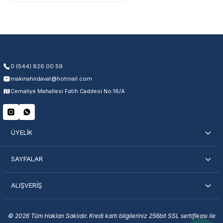
Üretim ve malzeme hataları
Ücretsiz onarım veya değişim
Yetkili servis ağı desteği
Kullanıcı hatası ve fiziksel hasar hariçtir. Fatura ibrazı zorunludur.
0 (544) 826 00 59
makinahirdavat@hotmail.com
Servisi Nasıl Bulurum?
Cemaliye Mahallesi Fatih Caddesi No:18/A
Şehir Seç
Marka Seç
İletişime Geç
ÜYELİK
SAYFALAR
ALIŞVERİŞ
En Yakın Servisi Bulun
Marka ve şehir seçerek yetkili servislere anında ulaşın.
© 2026 Tüm Hakları Saklıdır. Kredi kartı bilgileriniz 256bit SSL sertifikası ile