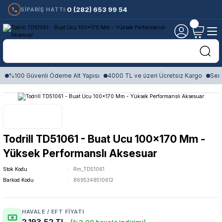
0 (282) 653 99 54
SİPARİŞ HATTI:
%100 Güvenli Ödeme Alt Yapısı
4000 TL ve üzeri Ücretsiz Kargo
Sert
Todrill TD51061 - Buat Ucu 100x170 Mm -
Yüksek Performanslı Aksesuar
Stok Kodu
Rm_TD51061
Barkod Kodu
8695348510612
HAVALE / EFT FIYATI
2.193,52 TL