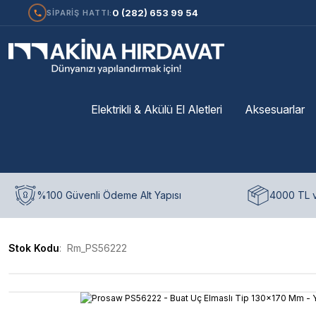
0 (282) 653 99 54
SİPARİŞ HATTI:
Elektrikli & Akülü El Aletleri
Aksesuarlar
%100 Güvenli Ödeme Alt Yapısı
4000 TL v
Stok Kodu
Rm_PS56222