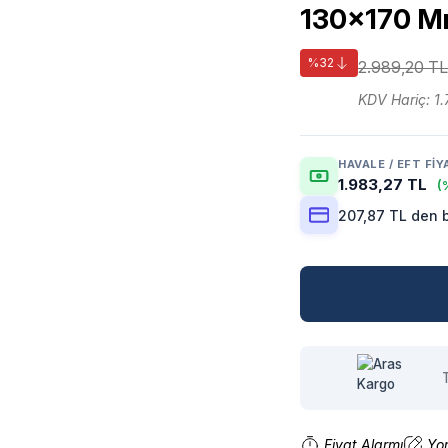
130x170 M
%32
2.989,20 TL
KDV Hariç: 1
HAVALE / EFT FIY
1.983,27 TL
(
207,87 TL den b
Fiyat Alarmı
Yo