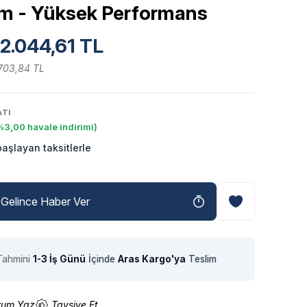
m - Yüksek Performans
2.044,61 TL
.703,84 TL
ATI
%3,00 havale indirimi)
aşlayan taksitlerle
Gelince Haber Ver
Tahmini
1-3 İş Günü
İçinde
Aras Kargo'ya
Teslim
rum Yaz
Tavsiye Et