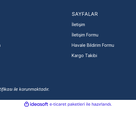
arka Seç
İletişime Geç
Servis Por
SAYFALAR
İletişim
İletişim Formu
m
Havale Bildirim Formu
Kargo Takibi
ifikası ile korunmaktadır.
ile
ideasoft
e-
hazırlandı.
ticaret
paketleri