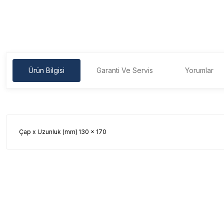
Ürün Bilgisi
Garanti Ve Servis
Yorumlar
Çap x Uzunluk (mm)
130 x 170
Garanti Ve Servis