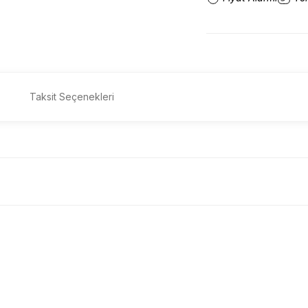
Taksit Seçenekleri
Bu ürüne ilk yorumu siz yapın!