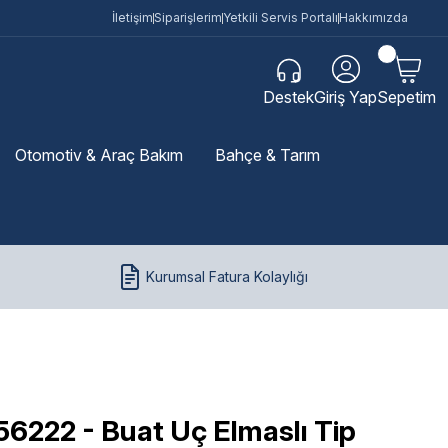
İletişim
Siparişlerim
Yetkili Servis Portalı
Hakkımızda
Destek
Giriş Yap
Sepetim
Otomotiv & Araç Bakım
Bahçe & Tarım
Kurumsal Fatura Kolaylığı
6222 - Buat Uç Elmaslı Tip