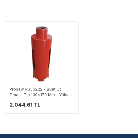
Tüm ürü
Neden Güvenli?
Üretici Garantisi
Orijinal garanti belge
Yaygın Servis Ağı
Size en yakın nokta
Destek Hattı
0 (282) 653 99 54
Prosaw PS56222 - Buat Uç
Elmaslı Tip 130x170 Mm - Yüksek
Performans
2.044,61 TL
Servisi 