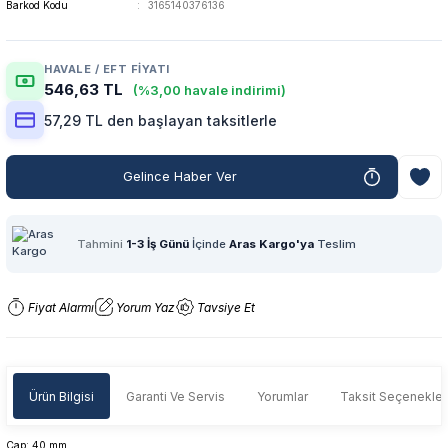
Barkod Kodu
3165140376136
HAVALE / EFT FIYATI
546,63 TL
(%3,00 havale indirimi)
57,29 TL den başlayan taksitlerle
Gelince Haber Ver
Tahmini
1-3 İş Günü
İçinde
Aras Kargo'ya
Teslim
Fiyat Alarmı
Yorum Yaz
Tavsiye Et
Ürün Bilgisi
Garanti Ve Servis
Yorumlar
Taksit Seçenekler
Çap: 40 mm