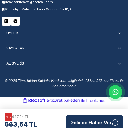
makinahirdavat@hotmail.com
Servisi Nasıl Bulurum?
Cemaliye Mahallesi Fatih Caddesi No:18/A
Şehir Seç
Marka Seç
İletişime Geç
ÜYELİK
SAYFALAR
ALIŞVERİŞ
En Yakın Servisi Bulun
Marka ve şehir seçerek yetkili servislere anında ulaşın.
© 2026 Tüm Hakları Saklıdır. Kredi kartı bilgileriniz 256bit SSL sertifikası ile
korunmaktadır.
Servis Portalı →
ideasoft
ile
e-
hazırlandı.
ticaret
paketleri
687,24 TL
%18
Gelince Haber Ver
563,54 TL