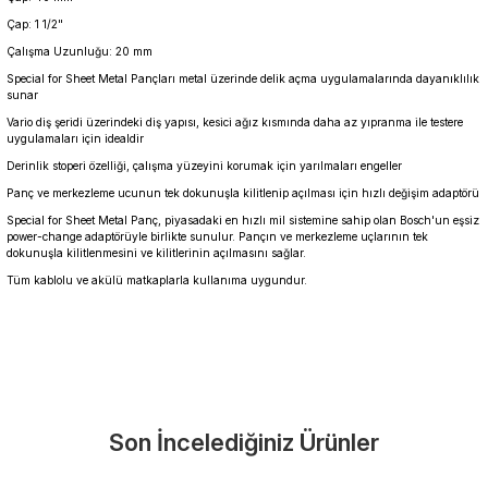
Çap: 1 1/2"
Çalışma Uzunluğu: 20 mm
Special for Sheet Metal Pançları metal üzerinde delik açma uygulamalarında dayanıklılık
sunar
Vario diş şeridi üzerindeki diş yapısı, kesici ağız kısmında daha az yıpranma ile testere
uygulamaları için idealdir
Derinlik stoperi özelliği, çalışma yüzeyini korumak için yarılmaları engeller
Panç ve merkezleme ucunun tek dokunuşla kilitlenip açılması için hızlı değişim adaptörü
Special for Sheet Metal Panç, piyasadaki en hızlı mil sistemine sahip olan Bosch'un eşsiz
power-change adaptörüyle birlikte sunulur. Pançın ve merkezleme uçlarının tek
dokunuşla kilitlenmesini ve kilitlerinin açılmasını sağlar.
Tüm kablolu ve akülü matkaplarla kullanıma uygundur.
Garanti Ve Servis
Bu ürüne ilk yorumu siz yapın!
Güvenle Satın Alın
Son İncelediğiniz Ürünler
Yorum Yaz
Tüm ürünlerimiz üretici firma garantisi altındadır. Size en yakın
servisi kolayca bulun.