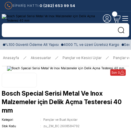
0 (282) 653 99 54
SİPARİŞ HATTI:
%100 Güvenli Ödeme Alt Yapısı
4000 TL ve üzeri Ücretsiz Kargo
Sert
Anasayfa
Aksesuarlar
Pançlar ve Kesici Uçlar
Pançlar ve
Son 0
Bosch Special Serisi Metal Ve Inox
Malzemeler için Delik Açma Testeresi 40
mm
Kategori
Pançlar ve Buat Açıcılar
Stok Kodu
zu_ZM_BC.2608584792