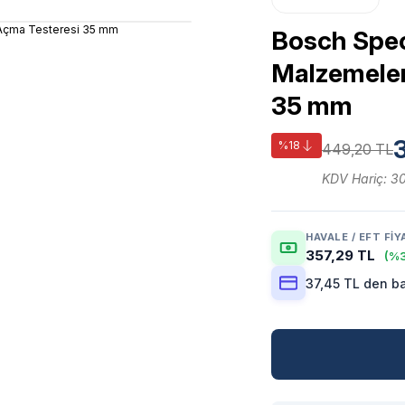
Bosch Speci
Malzemeler 
35 mm
%18
449,20 TL
KDV Hariç: 3
HAVALE / EFT FIY
357,29 TL
(%3
37,45 TL den ba