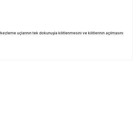
zleme uçlarının tek dokunuşla kilitlenmesini ve kilitlerinin açılmasını
a bulun.