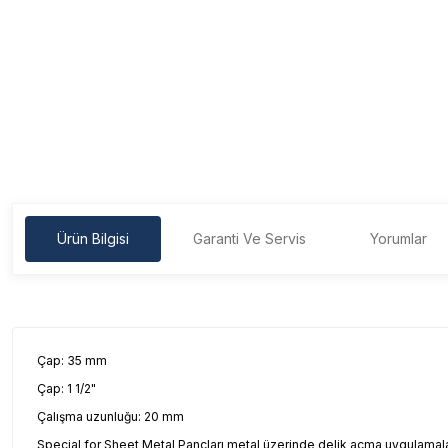
Ürün Bilgisi
Garanti Ve Servis
Yorumlar
Çap: 35 mm
Çap: 1 1/2"
Çalışma uzunluğu: 20 mm
Special for Sheet Metal Pançları metal üzerinde delik açma uygulamala