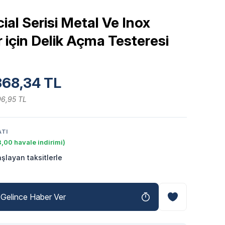
al Serisi Metal Ve Inox
için Delik Açma Testeresi
368,34 TL
06,95 TL
ATI
,00 havale indirimi)
şlayan taksitlerle
Gelince Haber Ver