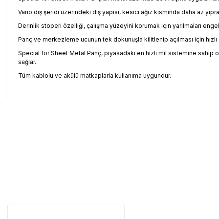
Vario diş şeridi üzerindeki diş yapısı, kesici ağız kısmında daha az yıpr
Derinlik stoperi özelliği, çalışma yüzeyini korumak için yarılmaları engel
Panç ve merkezleme ucunun tek dokunuşla kilitlenip açılması için hızl
Special for Sheet Metal Panç, piyasadaki en hızlı mil sistemine sahip o
sağlar.
Tüm kablolu ve akülü matkaplarla kullanıma uygundur.
Garanti Ve Servis
Tüm ürü