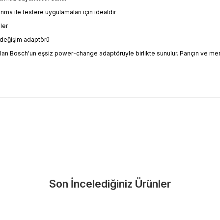
anma ile testere uygulamaları için idealdir
ler
ı değişim adaptörü
lan Bosch'un eşsiz power-change adaptörüyle birlikte sunulur. Pançın ve merke
Bu ürüne ilk yorumu siz yapın!
Güvenle Satın Alın
Son İncelediğiniz Ürünler
Yorum Yaz
nlerimiz üretici firma garantisi altındadır. Size en yakın servisi kolayc