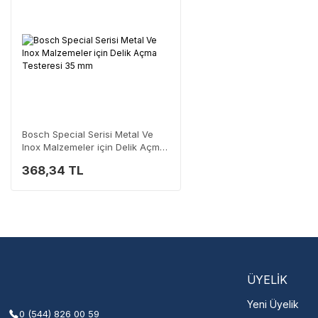
Neden Güvenli?
Üretici Garantisi
Orijinal garanti belge
Yaygın Servis Ağı
Size en yakın nokta
Destek Hattı
0 (282) 653 99 54
Bosch Special Serisi Metal Ve
Inox Malzemeler için Delik Açma
Testeresi 35 mm
368,34 TL
Servisi 
Şehir Seç
M
ÜYELİK
Yeni Üyelik
0 (544) 826 00 59