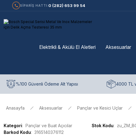
0 (282) 653 99 54
SİPARİŞ HATTI:
Elektrikli & Akülü El Aletleri
Aksesuarlar
%100 Güvenli Ödeme Alt Yapısı
4000 TL v
Anasayfa
Aksesuarlar
Pançlar ve Kesici Uçlar
Kategori
Pançlar ve Buat Açıcılar
Stok Kodu
zu_ZM_B
Barkod Kodu
3165140376112