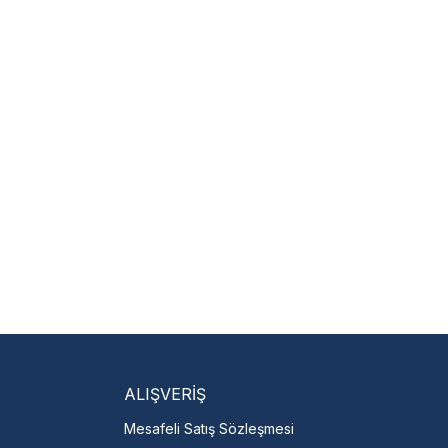
m
 hariçtir. Fatura ibrazı
isi Bulun
servislere anında ulaşın.
talı →
ALIŞVERİŞ
Mesafeli Satış Sözleşmesi