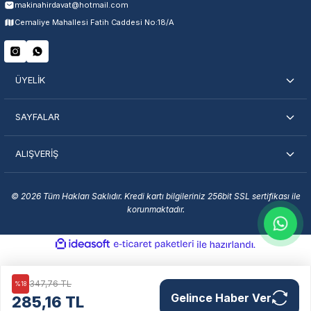
makinahirdavat@hotmail.com
Servisi Nasıl Bulurum?
Cemaliye Mahallesi Fatih Caddesi No:18/A
Şehir Seç
Marka Seç
İletişime Geç
ÜYELİK
SAYFALAR
ALIŞVERİŞ
En Yakın Servisi Bulun
Marka ve şehir seçerek yetkili servislere anında ulaşın.
© 2026 Tüm Hakları Saklıdır. Kredi kartı bilgileriniz 256bit SSL sertifikası ile
korunmaktadır.
Servis Portalı →
ideasoft
ile
e-
hazırlandı.
ticaret
paketleri
347,76 TL
%18
Gelince Haber Ver
285,16 TL