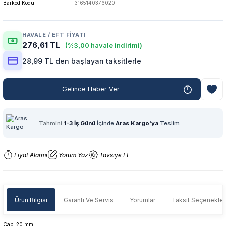
Barkod Kodu
3165140376020
HAVALE / EFT FIYATI
276,61 TL
(%3,00 havale indirimi)
28,99 TL den başlayan taksitlerle
Gelince Haber Ver
Tahmini
1-3 İş Günü
İçinde
Aras Kargo'ya
Teslim
Fiyat Alarmı
Yorum Yaz
Tavsiye Et
Ürün Bilgisi
Garanti Ve Servis
Yorumlar
Taksit Seçenekler
Çap: 20 mm