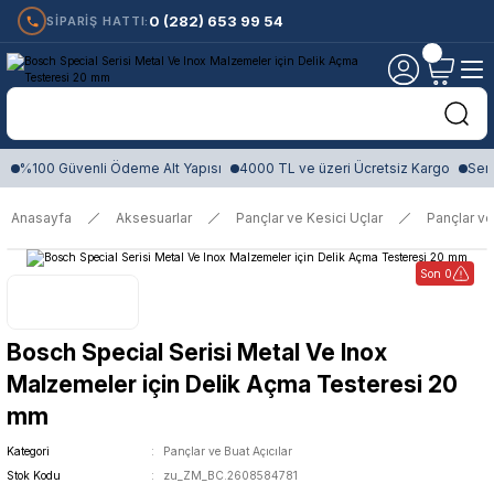
0 (282) 653 99 54
SİPARİŞ HATTI:
%100 Güvenli Ödeme Alt Yapısı
4000 TL ve üzeri Ücretsiz Kargo
Sert
Anasayfa
Aksesuarlar
Pançlar ve Kesici Uçlar
Pançlar ve
Son 0
Bosch Special Serisi Metal Ve Inox
Malzemeler için Delik Açma Testeresi 20
mm
Kategori
Pançlar ve Buat Açıcılar
Stok Kodu
zu_ZM_BC.2608584781