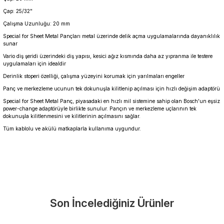
Çap: 25/32"
Çalışma Uzunluğu: 20 mm
Special for Sheet Metal Pançları metal üzerinde delik açma uygulamalarında dayanıklılık
sunar
Vario diş şeridi üzerindeki diş yapısı, kesici ağız kısmında daha az yıpranma ile testere
uygulamaları için idealdir
Derinlik stoperi özelliği, çalışma yüzeyini korumak için yarılmaları engeller
Panç ve merkezleme ucunun tek dokunuşla kilitlenip açılması için hızlı değişim adaptörü
Special for Sheet Metal Panç, piyasadaki en hızlı mil sistemine sahip olan Bosch'un eşsiz
power-change adaptörüyle birlikte sunulur. Pançın ve merkezleme uçlarının tek
dokunuşla kilitlenmesini ve kilitlerinin açılmasını sağlar.
Tüm kablolu ve akülü matkaplarla kullanıma uygundur.
Garanti Ve Servis
Bu ürüne ilk yorumu siz yapın!
Güvenle Satın Alın
Son İncelediğiniz Ürünler
Yorum Yaz
Tüm ürünlerimiz üretici firma garantisi altındadır. Size en yakın
servisi kolayca bulun.