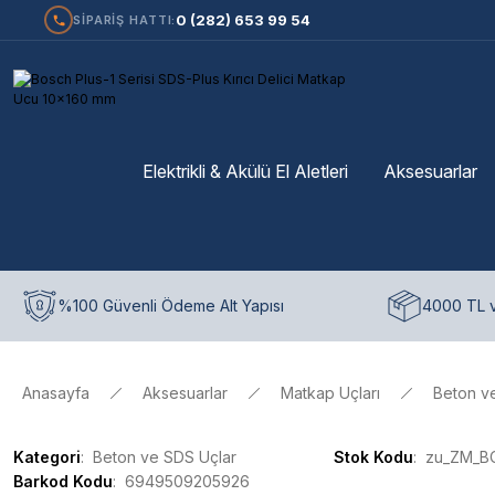
0 (282) 653 99 54
SİPARİŞ HATTI:
Elektrikli & Akülü El Aletleri
Aksesuarlar
%100 Güvenli Ödeme Alt Yapısı
4000 TL v
Anasayfa
Aksesuarlar
Matkap Uçları
Beton v
Kategori
Beton ve SDS Uçlar
Stok Kodu
zu_ZM_B
Barkod Kodu
6949509205926