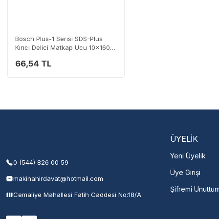
Destek Hattı
0 (282) 653 99 54
Bosch Plus-1 Serisi SDS-Plus
Kırıcı Delici Matkap Ucu 10x160
mm
66,54 TL
Servisi 
Şehir Seç
M
ÜYELİK
Yeni Üyelik
0 (544) 826 00 59
Üye Girişi
makinahirdavat@hotmail.com
Şifremi Unuttu
Cemaliye Mahallesi Fatih Caddesi No:18/A