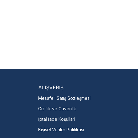
isi Bulun
servislere anında ulaşın.
talı →
ALIŞVERİŞ
Mesafeli Satış Sözleşmesi
Gizlilik ve Güvenlik
İptal İade Koşullari
Kişisel Veriler Politikası