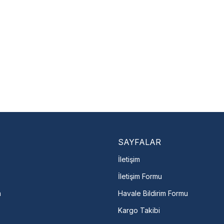
zorunludur.
Nasıl Bulurum?
En Yakın Serv
Marka ve şehir seçerek yetkili 
arka Seç
İletişime Geç
Servis Por
SAYFALAR
İletişim
İletişim Formu
m
Havale Bildirim Formu
Kargo Takibi