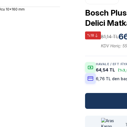
Bosch Plus-
Delici Mat
66
%18
81,14 TL
KDV Hariç: 55
HAVALE / EFT FIY
64,54 TL
(%3,
6,76 TL den baş