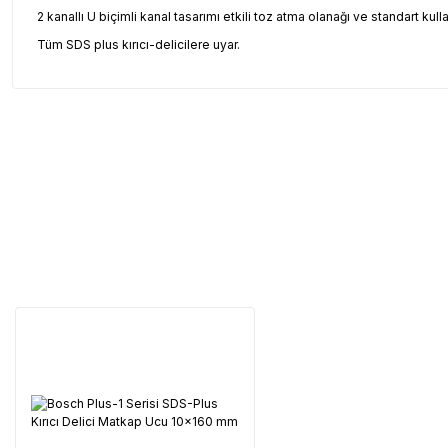
2 kanallı U biçimli kanal tasarımı etkili toz atma olanağı ve standart ku
Tüm SDS plus kırıcı-delicilere uyar.
Garanti Ve Servis
Tüm ürü
Neden Güvenli?
Üretici Garantisi
Orijinal garanti belge
Yaygın Servis Ağı
Size en yakın nokta