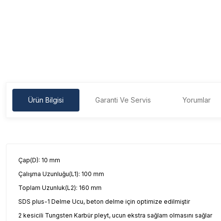
Ürün Bilgisi
Garanti Ve Servis
Yorumlar
Çap(D): 10 mm
Çalışma Uzunluğu(L1): 100 mm
Toplam Uzunluk(L2): 160 mm
SDS plus-1 Delme Ucu, beton delme için optimize edilmiştir
2 kesicili Tungsten Karbür pleyt, ucun ekstra sağlam olmasını sağlar