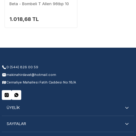
Beta - Bombeli T Allen 96tbp 10
1.018,68 TL
Garanti Kapsamı
Üretim ve malzeme hataları
Ücretsiz onarım veya değişim
Yetkili servis ağı desteği
Kullanıcı hatası ve fiziksel hasar hariçtir. Fatura ibrazı zorunludur.
0 (544) 826 00 59
makinahirdavat@hotmail.com
Servisi Nasıl Bulurum?
Cemaliye Mahallesi Fatih Caddesi No:18/A
Şehir Seç
Marka Seç
İletişime Geç
ÜYELİK
SAYFALAR