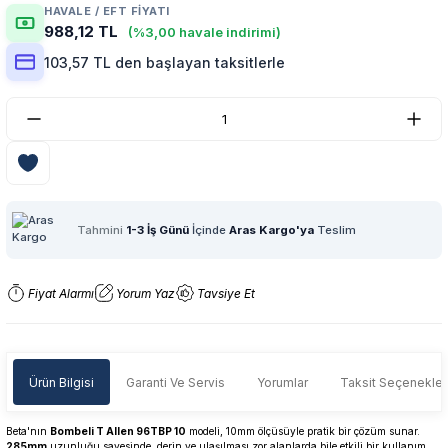
HAVALE / EFT FIYATI
988,12 TL
(%3,00 havale indirimi)
103,57 TL den başlayan taksitlerle
Tahmini
1-3 İş Günü
İçinde
Aras Kargo'ya
Teslim
Fiyat Alarmı
Yorum Yaz
Tavsiye Et
Ürün Bilgisi
Garanti Ve Servis
Yorumlar
Taksit Seçenekler
Beta'nın
Bombeli T Allen 96TBP 10
modeli, 10mm ölçüsüyle pratik bir çözüm sunar.
285mm
uzunluğu sayesinde, derin ve ulaşılması zor alanlarda bile etkili bir kullanım