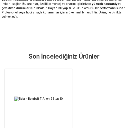
imkanı sağlar. Bu anahtar, özellikle montaj ve onarım işlerinizde
yüksek hassasiyet
gerektiren durumlar için idealdir. Dayanıklı yapısı ile uzun ömürlü bir performans sunar.
Profesyonel veya hobi amaçlı kullanımlar için mükemmel bir tercihtir. Ürün, ile birlikte
gelmektedir.
Garanti Ve Servis
Bu ürüne ilk yorumu siz yapın!
Güvenle Satın Alın
Son İncelediğiniz Ürünler
Yorum Yaz
Tüm ürünlerimiz üretici firma garantisi altındadır. Size en yakın
servisi kolayca bulun.
Neden Güvenli?
Üretici Garantisi
Orijinal garanti belgeli ürünler
Yaygın Servis Ağı
Size en yakın noktayı anında bulun
Destek Hattı
0 (282) 653 99 54