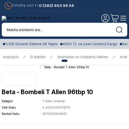
0 (282) 653 99 54
SİPARİŞ HATTI:
%100 Güvenli Ödeme Alt Yapısı
4000 TL ve üzeri Ücretsiz Kargo
Sert
Anasayfa
El Aletleri
Anahtarlar ve Vidalama Aletleri
Anaht
Beta - Bombeli T Allen 96tbp 10
Kategori
T Allen Anahtar
Stok Kodu
k_60220096TBP10
Barkod Kodu
8014230846842