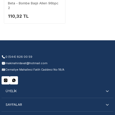
Beta - Bombe Başlı Allen 96bpc
2
110,32 TL
Garanti Kapsamı
Üretim ve malzeme hataları
Ücretsiz onarım veya değişim
Yetkili servis ağı desteği
Kullanıcı hatası ve fiziksel hasar hariçtir. Fatura ibrazı zorunludur.
0 (544) 826 00 59
makinahirdavat@hotmail.com
Servisi Nasıl Bulurum?
Cemaliye Mahallesi Fatih Caddesi No:18/A
Şehir Seç
Marka Seç
İletişime Geç
ÜYELİK
SAYFALAR