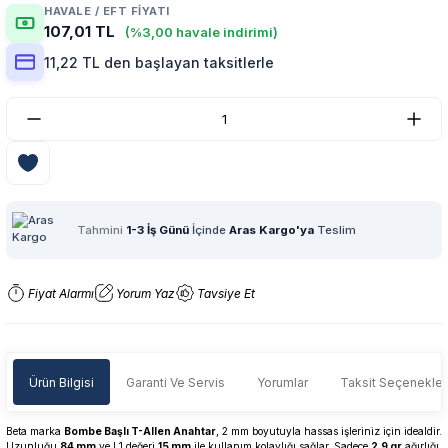
HAVALE / EFT FIYATI
107,01 TL
(%3,00 havale indirimi)
11,22 TL den başlayan taksitlerle
Tahmini
1-3 İş Günü
İçinde
Aras Kargo'ya
Teslim
Fiyat Alarmı
Yorum Yaz
Tavsiye Et
Ürün Bilgisi
Garanti Ve Servis
Yorumlar
Taksit Seçenekler
Beta marka
Bombe Başlı T-Allen Anahtar
, 2 mm boyutuyla hassas işleriniz için idealdir.
Uzunluğu
84 mm
ve L1 değeri
15 mm
ile kullanım kolaylığı sağlar. Sadece
2,9 gr
ağırlığı