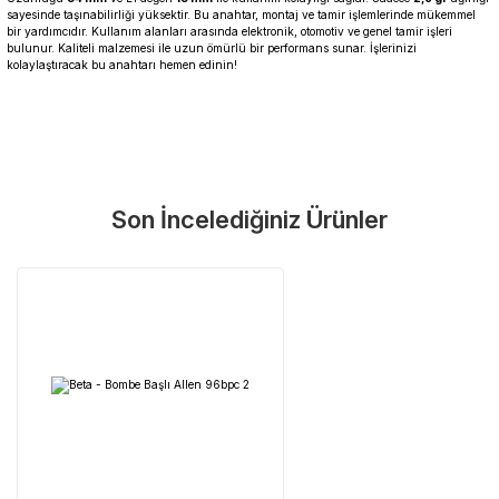
sayesinde taşınabilirliği yüksektir. Bu anahtar, montaj ve tamir işlemlerinde mükemmel
bir yardımcıdır. Kullanım alanları arasında elektronik, otomotiv ve genel tamir işleri
bulunur. Kaliteli malzemesi ile uzun ömürlü bir performans sunar. İşlerinizi
kolaylaştıracak bu anahtarı hemen edinin!
Garanti Ve Servis
Bu ürüne ilk yorumu siz yapın!
Güvenle Satın Alın
Son İncelediğiniz Ürünler
Yorum Yaz
Tüm ürünlerimiz üretici firma garantisi altındadır. Size en yakın
servisi kolayca bulun.
Neden Güvenli?
Üretici Garantisi
Orijinal garanti belgeli ürünler
Yaygın Servis Ağı
Size en yakın noktayı anında bulun
Destek Hattı
0 (282) 653 99 54