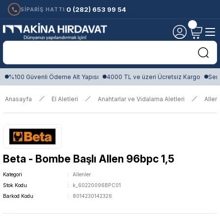
0 (282) 653 99 54
SİPARİŞ HATTI:
%100 Güvenli Ödeme Alt Yapısı
4000 TL ve üzeri Ücretsiz Kargo
Sert
Anasayfa
El Aletleri
Anahtarlar ve Vidalama Aletleri
Allen
Beta - Bombe Başlı Allen 96bpc 1,5
Kategori
Allenler
Stok Kodu
k_60220096BPC01
Barkod Kodu
8014230142326