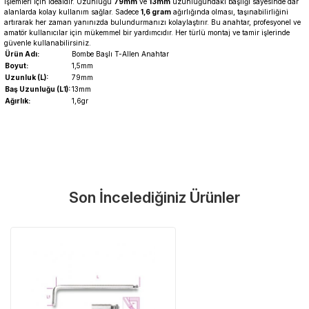
işlemleri için idealdir. Uzunluğu
79mm
ve
13mm
uzunluğundaki başlığı sayesinde dar
alanlarda kolay kullanım sağlar. Sadece
1,6 gram
ağırlığında olması, taşınabilirliğini
artırarak her zaman yanınızda bulundurmanızı kolaylaştırır. Bu anahtar, profesyonel ve
amatör kullanıcılar için mükemmel bir yardımcıdır. Her türlü montaj ve tamir işlerinde
güvenle kullanabilirsiniz.
Ürün Adı:
Bombe Başlı T-Allen Anahtar
Boyut:
1,5mm
Uzunluk (L):
79mm
Baş Uzunluğu (L1):
13mm
Ağırlık:
1,6gr
Garanti Ve Servis
Bu ürüne ilk yorumu siz yapın!
Güvenle Satın Alın
Son İncelediğiniz Ürünler
Yorum Yaz
Tüm ürünlerimiz üretici firma garantisi altındadır. Size en yakın
servisi kolayca bulun.
Neden Güvenli?
Üretici Garantisi
Orijinal garanti belgeli ürünler