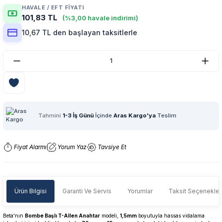
HAVALE / EFT FIYATI
101,83 TL
(%3,00 havale indirimi)
10,67 TL den başlayan taksitlerle
Tahmini
1-3 İş Günü
İçinde
Aras Kargo'ya
Teslim
Fiyat Alarmı
Yorum Yaz
Tavsiye Et
Ürün Bilgisi
Garanti Ve Servis
Yorumlar
Taksit Seçenekler
Beta'nın
Bombe Başlı T-Allen Anahtar
modeli,
1,5mm
boyutuyla hassas vidalama