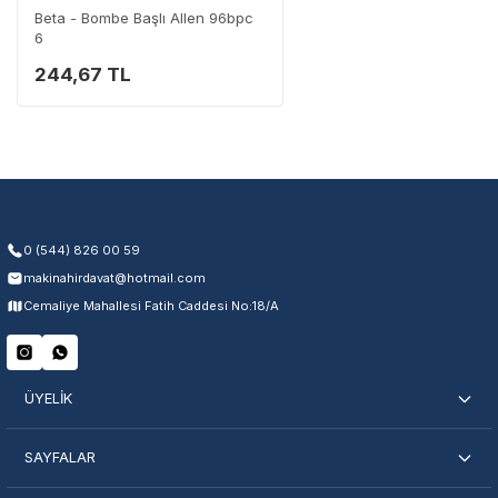
Beta - Bombe Başlı Allen 96bpc
6
244,67 TL
Garanti Kapsamı
Üretim ve malzeme hataları
Ücretsiz onarım veya değişim
Yetkili servis ağı desteği
Kullanıcı hatası ve fiziksel hasar hariçtir. Fatura ibrazı zorunludur.
0 (544) 826 00 59
makinahirdavat@hotmail.com
Servisi Nasıl Bulurum?
Cemaliye Mahallesi Fatih Caddesi No:18/A
Şehir Seç
Marka Seç
İletişime Geç
ÜYELİK
SAYFALAR