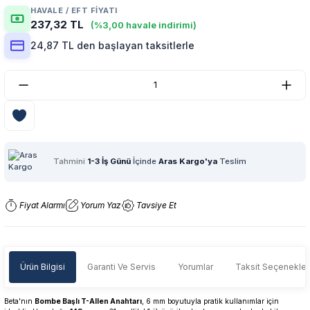
HAVALE / EFT FIYATI
237,32 TL
(%3,00 havale indirimi)
24,87 TL den başlayan taksitlerle
Tahmini
1-3 İş Günü
İçinde
Aras Kargo'ya
Teslim
Fiyat Alarmı
Yorum Yaz
Tavsiye Et
Ürün Bilgisi
Garanti Ve Servis
Yorumlar
Taksit Seçenekler
Beta'nın
Bombe Başlı T-Allen Anahtarı
, 6 mm boyutuyla pratik kullanımlar için