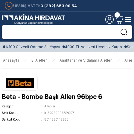
0 (282) 653 99 54
SİPARİŞ HATTI:
%100 Güvenli Ödeme Alt Yapısı
4000 TL ve üzeri Ücretsiz Kargo
Sert
Anasayfa
El Aletleri
Anahtarlar ve Vidalama Aletleri
Allen
Beta - Bombe Başlı Allen 96bpc 6
Kategori
Allenler
Stok Kodu
k_60220096BPC07
Barkod Kodu
8014230142388