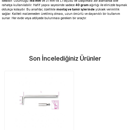
idealdir. Uzunluğu
148 mm
ve 31 mm'lik L1 ölçüsü ile ulaşılması zor alanlarda bile
rahatça kullanılabilir. Hafif yapısı sayesinde sadece
40 gram
ağırlığı ile elinizde taşımak
oldukça kolaydır. Bu anahtar, özellikle
montaj ve tamir işlerinde
yüksek verimlilik
sağlar. Kaliteli malzemeden üretilmiş olması, uzun ömürlü ve dayanıklı bir kullanım
sunar. Her evde veya atölyede bulunması gereken bir araçtır.
Garanti Ve Servis
Bu ürüne ilk yorumu siz yapın!
Güvenle Satın Alın
Son İncelediğiniz Ürünler
Yorum Yaz
Tüm ürünlerimiz üretici firma garantisi altındadır. Size en yakın
servisi kolayca bulun.
Neden Güvenli?
Üretici Garantisi
Orijinal garanti belgeli ürünler
Yaygın Servis Ağı
Size en yakın noktayı anında bulun
Destek Hattı
0 (282) 653 99 54