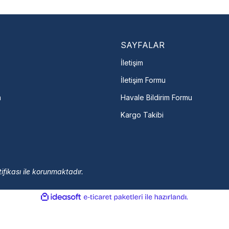
Marka ve şehir seçerek yetkili 
arka Seç
İletişime Geç
Servis Por
SAYFALAR
İletişim
İletişim Formu
m
Havale Bildirim Formu
Kargo Takibi
ifikası ile korunmaktadır.
ile
ideasoft
e-
hazırlandı.
ticaret
paketleri