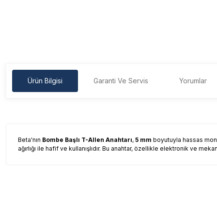
Ürün Bilgisi
Garanti Ve Servis
Yorumlar
Beta'nın
Bombe Başlı T-Allen Anahtarı
,
5 mm
boyutuyla hassas monta
ağırlığı ile hafif ve kullanışlıdır. Bu anahtar, özellikle elektronik ve
Garanti Ve Servis