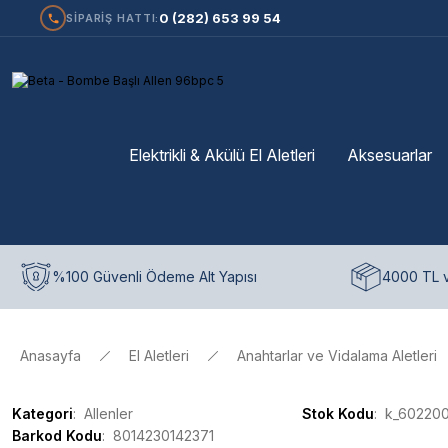
0 (282) 653 99 54
SİPARİŞ HATTI:
Elektrikli & Akülü El Aletleri
Aksesuarlar
%100 Güvenli Ödeme Alt Yapısı
4000 TL v
Anasayfa
El Aletleri
Anahtarlar ve Vidalama Aletleri
Kategori
Allenler
Stok Kodu
k_60220
Barkod Kodu
8014230142371