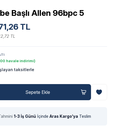
be Başlı Allen 96bpc 5
71,26 TL
42,72 TL
ATI
00 havale indirimi)
şlayan taksitlerle
Sepete Ekle
Tahmini
1-3 İş Günü
İçinde
Aras Kargo'ya
Teslim