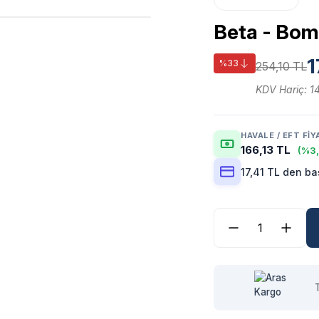
Beta - Bom
1
%33
254,10 TL
KDV Hariç: 1
HAVALE / EFT FIY
166,13 TL
(%3,
17,41 TL den ba