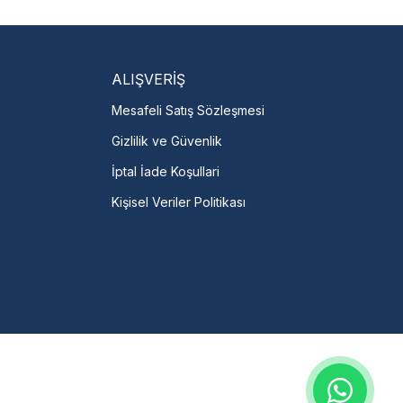
servislere anında ulaşın.
talı →
ALIŞVERİŞ
Mesafeli Satış Sözleşmesi
Gizlilik ve Güvenlik
İptal İade Koşullari
Kişisel Veriler Politikası