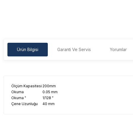
Ürün Bilgisi
Garanti Ve Servis
Yorumlar
Ölçüm Kapasitesi
200mm
Okuma
0.05 mm
Okuma "
1/128 "
Çene Uzunluğu
40 mm
Garanti Ve Servis