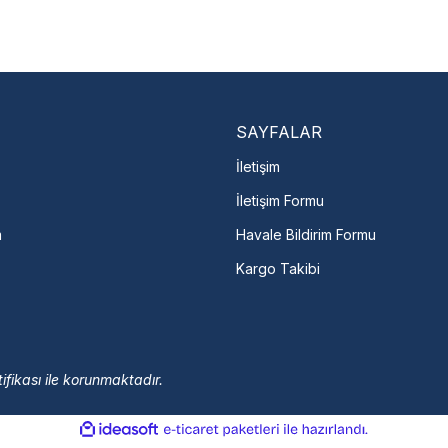
En Yakın Serv
Marka ve şehir seçerek yetkili 
arka Seç
İletişime Geç
Servis Por
SAYFALAR
İletişim
İletişim Formu
m
Havale Bildirim Formu
Kargo Takibi
ifikası ile korunmaktadır.
ile
ideasoft
e-
hazırlandı.
ticaret