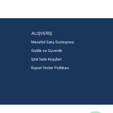
isi Bulun
servislere anında ulaşın.
talı →
ALIŞVERİŞ
Mesafeli Satış Sözleşmesi
Gizlilik ve Güvenlik
İptal İade Koşullari
Kişisel Veriler Politikası