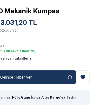
0 Mekani̇k Kumpas
3.031,20 TL
L
.526,00 TL
ATI
(%3,00 havale indirimi)
aşlayan taksitlerle
Gelince Haber Ver
Tahmini
1-3 İş Günü
İçinde
Aras Kargo'ya
Teslim