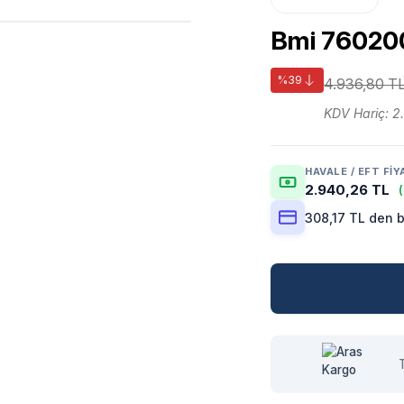
Bmi 76020
%39
4.936,80 T
KDV Hariç: 2
HAVALE / EFT FIY
2.940,26 TL
308,17 TL den b