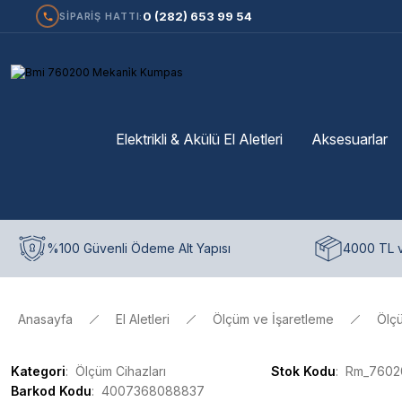
0 (282) 653 99 54
SİPARİŞ HATTI:
Elektrikli & Akülü El Aletleri
Aksesuarlar
%100 Güvenli Ödeme Alt Yapısı
4000 TL v
Anasayfa
El Aletleri
Ölçüm ve İşaretleme
Ölçü
Kategori
Ölçüm Cihazları
Stok Kodu
Rm_7602
Barkod Kodu
4007368088837