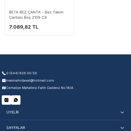
Destek Hattı
0 (282) 653 99 54
BETA BEZ ÇANTA - Bez Takım
Çantası Boş 2109 C9
7.089,82 TL
Garanti Kapsamı
Üretim ve malzeme hataları
Ücretsiz onarım veya değişim
Yetkili servis ağı desteği
Kullanıcı hatası ve fiziksel hasar hariçtir. Fatura ibrazı zorunludur.
0 (544) 826 00 59
makinahirdavat@hotmail.com
Servisi Nasıl Bulurum?
Cemaliye Mahallesi Fatih Caddesi No:18/A
Şehir Seç
Marka Seç
İletişime Geç
ÜYELİK
SAYFALAR