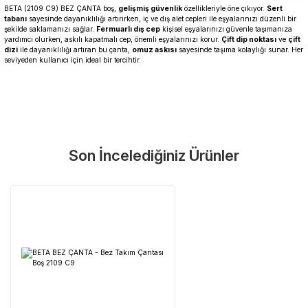
BETA (2109 C9) BEZ ÇANTA boş,
gelişmiş güvenlik
özellikleriyle öne çıkıyor.
Sert
tabanı
sayesinde dayanıklılığı artırırken, iç ve dış alet cepleri ile eşyalarınızı düzenli bir
şekilde saklamanızı sağlar.
Fermuarlı dış cep
kişisel eşyalarınızı güvenle taşımanıza
yardımcı olurken, askılı kapatmalı cep, önemli eşyalarınızı korur.
Çift dip noktası
ve
çift
dizi
ile dayanıklılığı artıran bu çanta,
omuz askısı
sayesinde taşıma kolaylığı sunar. Her
seviyeden kullanıcı için ideal bir tercihtir.
Garanti Ve Servis
Bu ürüne ilk yorumu siz yapın!
Güvenle Satın Alın
Son İncelediğiniz Ürünler
Yorum Yaz
Tüm ürünlerimiz üretici firma garantisi altındadır. Size en yakın
servisi kolayca bulun.
Neden Güvenli?
Üretici Garantisi
Orijinal garanti belgeli ürünler
Yaygın Servis Ağı
Size en yakın noktayı anında bulun