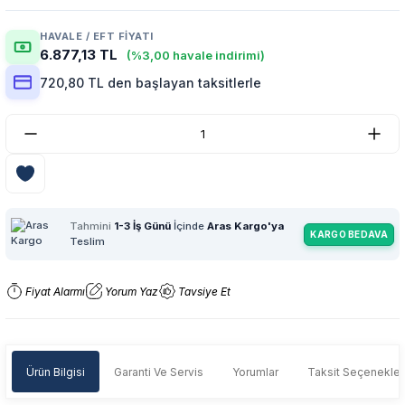
HAVALE / EFT FIYATI
6.877,13 TL
(%3,00 havale indirimi)
720,80 TL den başlayan taksitlerle
Tahmini
1-3 İş Günü
İçinde
Aras Kargo'ya
KARGO BEDAVA
Teslim
Fiyat Alarmı
Yorum Yaz
Tavsiye Et
Ürün Bilgisi
Garanti Ve Servis
Yorumlar
Taksit Seçenekler