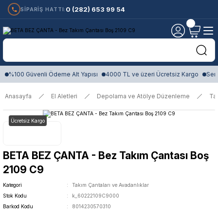
0 (282) 653 99 54
SİPARİŞ HATTI:
%100 Güvenli Ödeme Alt Yapısı
4000 TL ve üzeri Ücretsiz Kargo
Sert
Anasayfa
El Aletleri
Depolama ve Atölye Düzenleme
Tak
Ücretsiz Kargo
BETA BEZ ÇANTA - Bez Takım Çantası Boş
2109 C9
Kategori
Takım Çantaları ve Avadanlıklar
Stok Kodu
k_60222109C9000
Barkod Kodu
8014230570310