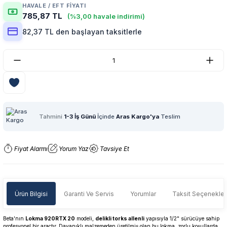
HAVALE / EFT FIYATI
785,87 TL
(%3,00 havale indirimi)
82,37 TL den başlayan taksitlerle
Tahmini
1-3 İş Günü
İçinde
Aras Kargo'ya
Teslim
Fiyat Alarmı
Yorum Yaz
Tavsiye Et
Ürün Bilgisi
Garanti Ve Servis
Yorumlar
Taksit Seçenekler
Beta'nın
Lokma 920RTX 20
modeli,
delikli torks allenli
yapısıyla 1/2" sürücüye sahip
profesyonel bir araçtır. Dayanıklı malzemeden üretilmiş olan bu lokma, zorlu koşullarda