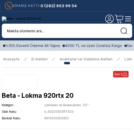
0 (282) 653 99 54
SİPARİŞ HATTI:
%100 Güvenli Ödeme Alt Yapısı
4000 TL ve üzeri Ücretsiz Kargo
Sert
Anasayfa
El Aletleri
Anahtarlar ve Vidalama Aletleri
Lokm
Son 5
Beta - Lokma 920rtx 20
Kategori
Lokmalar ve Aksesuarları, 1/2''
Stok Kodu
k_60220920RTX20
Barkod Kodu
8014230350653