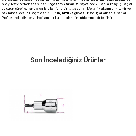
bile yüksek performans sunar.
Ergonomik tasarımı
sayesinde kullanım kolaylığı sağlar
ve uzun süreli çalışmalarda bile konforlu bir tutuş sunar. Mekanik aksamların tamir ve
bakımında ideal bir seçim olan bu ürün,
hızlı ve güvenilir
sonuçlar almanızı sağlar.
Profesyonel atölyeler ve hobi amaçlı kullanıcılar için mükemmel bir tercihtir.
Garanti Ve Servis
Bu ürüne ilk yorumu siz yapın!
Güvenle Satın Alın
Son İncelediğiniz Ürünler
Yorum Yaz
Tüm ürünlerimiz üretici firma garantisi altındadır. Size en yakın
servisi kolayca bulun.
Neden Güvenli?
Üretici Garantisi
Orijinal garanti belgeli ürünler
Yaygın Servis Ağı
Size en yakın noktayı anında bulun
Destek Hattı
0 (282) 653 99 54