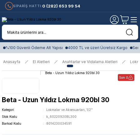
0 (282) 653 99 54
SİPARİŞ HATTI:
%100 Güvenli Ödeme Alt Yapısı
4000 TL ve üzeri Ücretsiz Kargo
Sert
Anasayfa
El Aletleri
Anahtarlar ve Vidalama Aletleri
Lokm
Son 0
Beta - Uzun Yıldız Lokma 920bl 30
Kategori
Lokmalar ve Aksesuarları, 1/2''
Stok Kodu
k_60220920BL300
Barkod Kodu
8014230034591