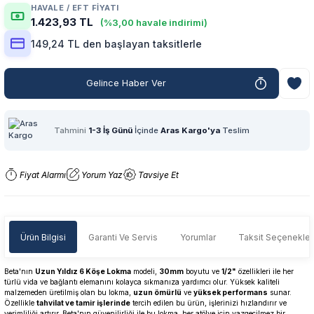
HAVALE / EFT FIYATI
1.423,93 TL
(%3,00 havale indirimi)
149,24 TL den başlayan taksitlerle
Gelince Haber Ver
Tahmini
1-3 İş Günü
İçinde
Aras Kargo'ya
Teslim
Fiyat Alarmı
Yorum Yaz
Tavsiye Et
Ürün Bilgisi
Garanti Ve Servis
Yorumlar
Taksit Seçenekler
Beta'nın
Uzun Yıldız 6 Köşe Lokma
modeli,
30mm
boyutu ve
1/2"
özellikleri ile her
türlü vida ve bağlantı elemanını kolayca sıkmanıza yardımcı olur. Yüksek kaliteli
malzemeden üretilmiş olan bu lokma,
uzun ömürlü
ve
yüksek performans
sunar.
Özellikle
tahvilat ve tamir işlerinde
tercih edilen bu ürün, işlerinizi hızlandırır ve
verimliliği artırır. Beta'nın güvenilirliği ile bu lokma, her atölye için vazgeçilmez bir