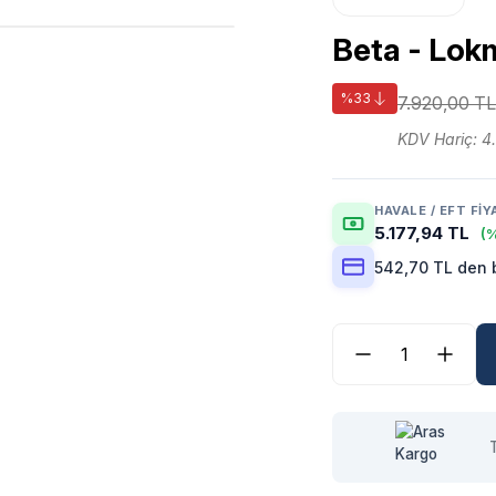
Beta - Lok
%33
7.920,00 TL
KDV Hariç: 4
HAVALE / EFT FIY
5.177,94 TL
(%
542,70 TL den b