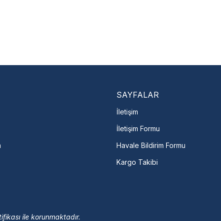
Nasıl Bulurum?
En Yakın Serv
Marka ve şehir seçerek yetkili 
arka Seç
İletişime Geç
Servis Por
SAYFALAR
İletişim
İletişim Formu
m
Havale Bildirim Formu
Kargo Takibi
ifikası ile korunmaktadır.