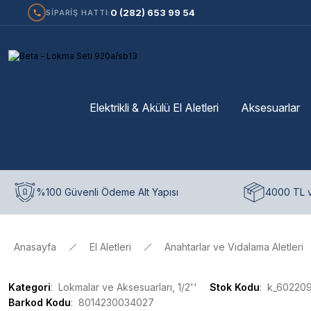
0 (282) 653 99 54
SİPARİŞ HATTI:
Elektrikli & Akülü El Aletleri
Aksesuarlar
%100 Güvenli Ödeme Alt Yapısı
4000 TL v
Anasayfa
El Aletleri
Anahtarlar ve Vidalama Aletleri
Kategori
Lokmalar ve Aksesuarları, 1/2''
Stok Kodu
k_60220
Barkod Kodu
8014230034027