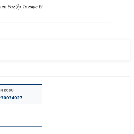
rum Yaz
Tavsiye Et
AN KODU
230034027