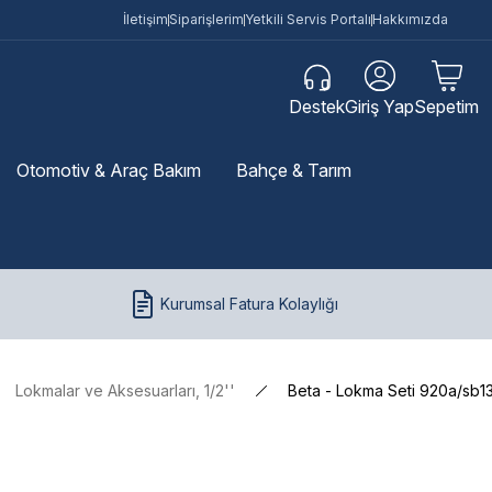
İletişim
Siparişlerim
Yetkili Servis Portalı
Hakkımızda
Destek
Giriş Yap
Sepetim
Otomotiv & Araç Bakım
Bahçe & Tarım
Kurumsal Fatura Kolaylığı
Lokmalar ve Aksesuarları, 1/2''
Beta - Lokma Seti 920a/sb1