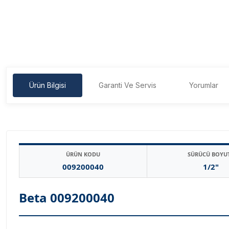
Ürün Bilgisi
Garanti Ve Servis
Yorumlar
ÜRÜN KODU
SÜRÜCÜ BOYU
009200040
1/2"
Beta 009200040