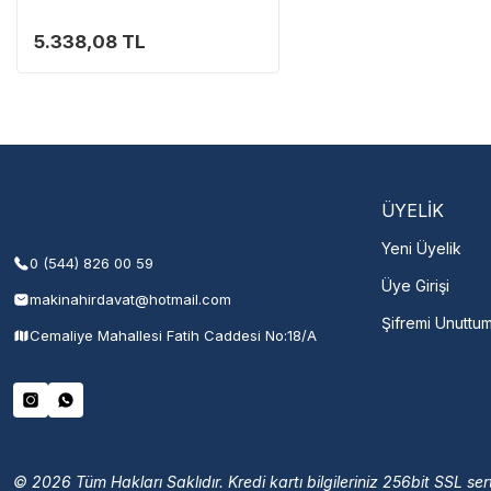
5.338,08 TL
Servisi 
Şehir Seç
M
ÜYELİK
Yeni Üyelik
0 (544) 826 00 59
Üye Girişi
makinahirdavat@hotmail.com
Şifremi Unuttu
Cemaliye Mahallesi Fatih Caddesi No:18/A
© 2026 Tüm Hakları Saklıdır. Kredi kartı bilgileriniz 256bit SSL sert