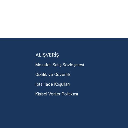
isi Bulun
servislere anında ulaşın.
talı →
ALIŞVERİŞ
Mesafeli Satış Sözleşmesi
Gizlilik ve Güvenlik
İptal İade Koşullari
Kişisel Veriler Politikası