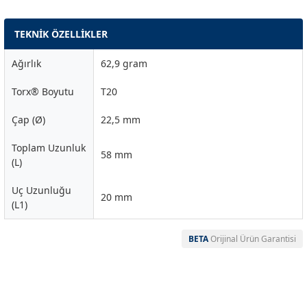
TEKNİK ÖZELLİKLER
Ağırlık
62,9 gram
Torx® Boyutu
T20
Çap (Ø)
22,5 mm
Toplam Uzunluk
58 mm
(L)
Uç Uzunluğu
20 mm
(L1)
BETA
Orijinal Ürün Garantisi
Garanti Ve Servis
Bu ürüne ilk yorumu siz yapın!