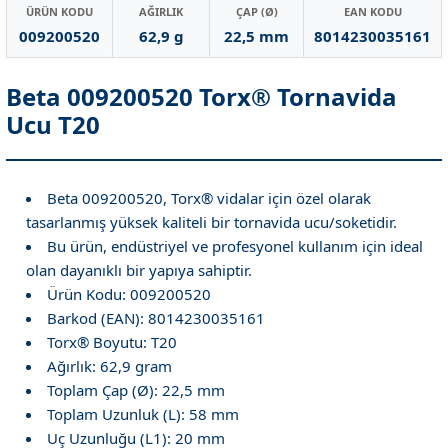
ÜRÜN KODU
AĞIRLIK
ÇAP (Ø)
EAN KODU
009200520
62,9 g
22,5 mm
8014230035161
Beta 009200520 Torx® Tornavida
Ucu T20
Beta 009200520, Torx® vidalar için özel olarak
tasarlanmış yüksek kaliteli bir tornavida ucu/soketidir.
Bu ürün, endüstriyel ve profesyonel kullanım için ideal
olan dayanıklı bir yapıya sahiptir.
Ürün Kodu: 009200520
Barkod (EAN): 8014230035161
Torx® Boyutu: T20
Ağırlık: 62,9 gram
Toplam Çap (Ø): 22,5 mm
Toplam Uzunluk (L): 58 mm
Uç Uzunluğu (L1): 20 mm