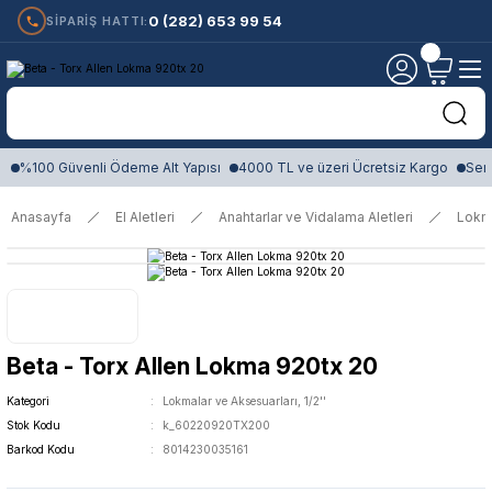
0 (282) 653 99 54
SİPARİŞ HATTI:
%100 Güvenli Ödeme Alt Yapısı
4000 TL ve üzeri Ücretsiz Kargo
Sert
Anasayfa
El Aletleri
Anahtarlar ve Vidalama Aletleri
Lokm
Beta - Torx Allen Lokma 920tx 20
Kategori
Lokmalar ve Aksesuarları, 1/2''
Stok Kodu
k_60220920TX200
Barkod Kodu
8014230035161