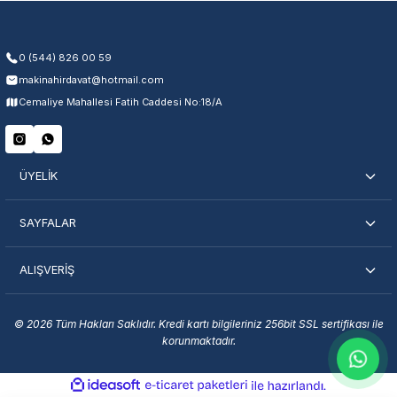
Kullanıcı hatası ve fiziksel hasar hariçtir. Fatura ibrazı zorunludur.
0 (544) 826 00 59
makinahirdavat@hotmail.com
Servisi Nasıl Bulurum?
Cemaliye Mahallesi Fatih Caddesi No:18/A
Şehir Seç
Marka Seç
İletişime Geç
ÜYELİK
SAYFALAR
ALIŞVERİŞ
En Yakın Servisi Bulun
Marka ve şehir seçerek yetkili servislere anında ulaşın.
© 2026 Tüm Hakları Saklıdır. Kredi kartı bilgileriniz 256bit SSL sertifikası ile
korunmaktadır.
Servis Portalı →
ideasoft
ile
e-