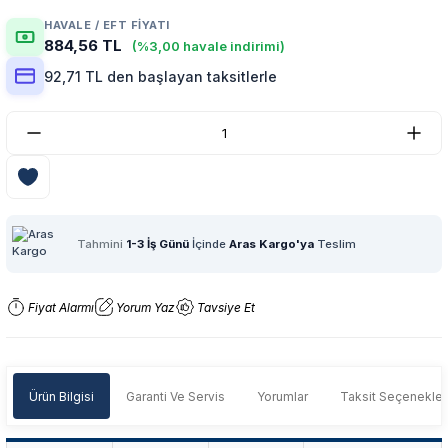
HAVALE / EFT FIYATI
884,56 TL
(%3,00 havale indirimi)
92,71 TL den başlayan taksitlerle
Tahmini
1-3 İş Günü
İçinde
Aras Kargo'ya
Teslim
Fiyat Alarmı
Yorum Yaz
Tavsiye Et
Ürün Bilgisi
Garanti Ve Servis
Yorumlar
Taksit Seçenekler