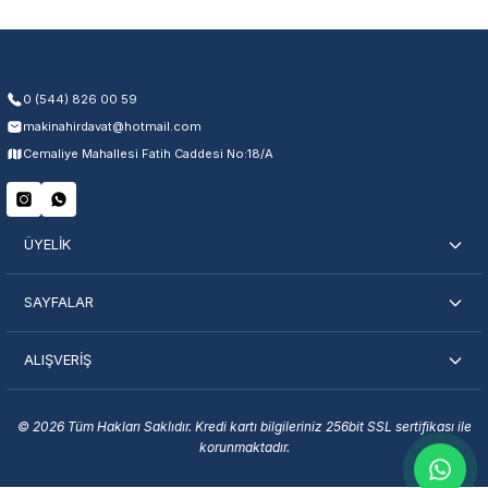
Yetkili servis ağı desteği
Kullanıcı hatası ve fiziksel hasar hariçtir. Fatura ibrazı zorunludur.
0 (544) 826 00 59
makinahirdavat@hotmail.com
Servisi Nasıl Bulurum?
Cemaliye Mahallesi Fatih Caddesi No:18/A
Şehir Seç
Marka Seç
İletişime Geç
ÜYELİK
SAYFALAR
ALIŞVERİŞ
En Yakın Servisi Bulun
Marka ve şehir seçerek yetkili servislere anında ulaşın.
© 2026 Tüm Hakları Saklıdır. Kredi kartı bilgileriniz 256bit SSL sertifikası ile
korunmaktadır.
Servis Portalı →