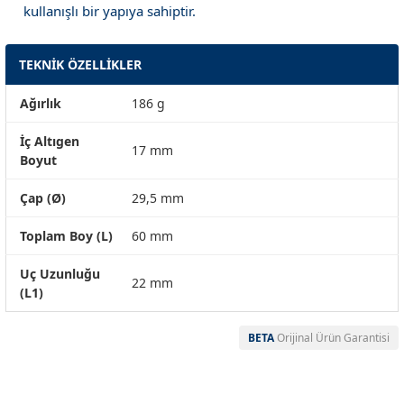
kullanışlı bir yapıya sahiptir.
TEKNİK ÖZELLİKLER
Ağırlık
186 g
İç Altıgen
17 mm
Boyut
Çap (Ø)
29,5 mm
Toplam Boy (L)
60 mm
Uç Uzunluğu
22 mm
(L1)
BETA
Orijinal Ürün Garantisi
Garanti Ve Servis