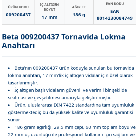
EAN KODU
İÇ ALTIGEN
ÜRÜN KODU
AĞIRLIK
BOYUT
EAN
009200437
186 g
17 mm
8014230084749
Beta 009200437 Tornavida Lokma
Anahtarı
Beta'nın 009200437 ürün koduyla sunulan bu tornavida
lokma anahtarı, 17 mm'lik iç altıgen vidalar için özel olarak
tasarlanmıştır.
İç altıgen başlı vidaların güvenli ve verimli bir şekilde
sıkılması ve gevşetilmesi amacıyla geliştirilmiştir.
Ürün, uluslararası DIN 7422 standardına tam uyumluluk
göstermektedir, bu da yüksek kalite ve uyumluluk garantisi
sunar.
186 gram ağırlığı, 29.5 mm çapı, 60 mm toplam boyu ve
22 mm uç uzunluğu ile profesyonel kullanım için sağlam ve