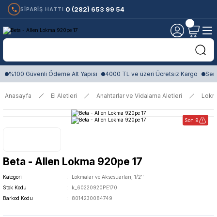
0 (282) 653 99 54
SİPARİŞ HATTI:
%100 Güvenli Ödeme Alt Yapısı
4000 TL ve üzeri Ücretsiz Kargo
Sert
Anasayfa
El Aletleri
Anahtarlar ve Vidalama Aletleri
Lokm
Son 9
Beta - Allen Lokma 920pe 17
Kategori
Lokmalar ve Aksesuarları, 1/2''
Stok Kodu
k_60220920PE170
Barkod Kodu
8014230084749