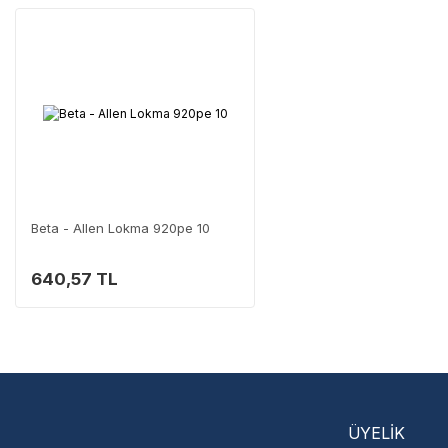
Neden Güvenli?
Üretici Garantisi
Orijinal garanti belge
Yaygın Servis Ağı
Size en yakın nokta
Destek Hattı
0 (282) 653 99 54
Beta - Allen Lokma 920pe 10
640,57 TL
Servisi 
Şehir Seç
M
ÜYELİK