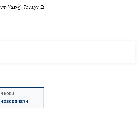
rum Yaz
Tavsiye Et
AN KODU
14230034874