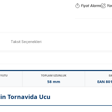
Fiyat Alarmı
Yo
Taksit Seçenekleri
OYUTU
TOPLAM UZUNLUK
E
58 mm
EAN 80
çin Tornavida Ucu