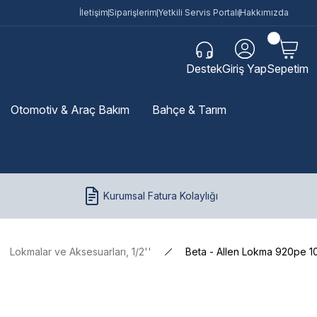
İletişim
Siparişlerim
Yetkili Servis Portalı
Hakkımızda
Destek
Giriş Yap
Sepetim
Otomotiv & Araç Bakım
Bahçe & Tarım
Kurumsal Fatura Kolaylığı
Lokmalar ve Aksesuarları, 1/2''
Beta - Allen Lokma 920pe 1