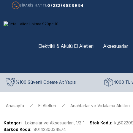
0 (282) 653 99 54
SİPARİŞ HATTI:
Elektrikli & Akülü El Aletleri
Aksesuarlar
%100 Güvenli Ödeme Alt Yapısı
4000 TL v
Anasayfa
El Aletleri
Anahtarlar ve Vidalama Aletleri
Kategori
Lokmalar ve Aksesuarları, 1/2''
Stok Kodu
k_60220
Barkod Kodu
8014230034874