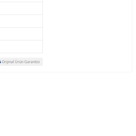
A
Orijinal Ürün Garantisi
a bulun.