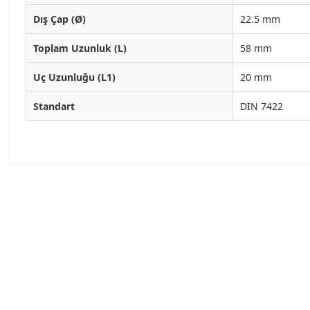
Dış Çap (Ø)
22.5 mm
Toplam Uzunluk (L)
58 mm
Uç Uzunluğu (L1)
20 mm
Standart
DIN 7422
Garanti Ve Servis
Tüm ürü