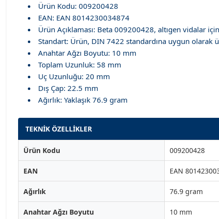
Ürün Kodu: 009200428
EAN: EAN 8014230034874
Ürün Açıklaması: Beta 009200428, altıgen vidalar için
Standart: Ürün, DIN 7422 standardına uygun olarak üret
Anahtar Ağzı Boyutu: 10 mm
Toplam Uzunluk: 58 mm
Uç Uzunluğu: 20 mm
Dış Çap: 22.5 mm
Ağırlık: Yaklaşık 76.9 gram
TEKNİK ÖZELLİKLER
Ürün Kodu
009200428
EAN
EAN 80142300
Ağırlık
76.9 gram
Anahtar Ağzı Boyutu
10 mm