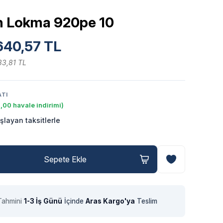
en Lokma 920pe 10
640,57 TL
33,81 TL
ATI
,00 havale indirimi)
şlayan taksitlerle
Sepete Ekle
Tahmini
1-3 İş Günü
İçinde
Aras Kargo'ya
Teslim