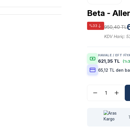
Beta - All
%33
950,40 TL
KDV Hariç: 5
HAVALE / EFT FIY
621,35 TL
(%3
65,12 TL den ba