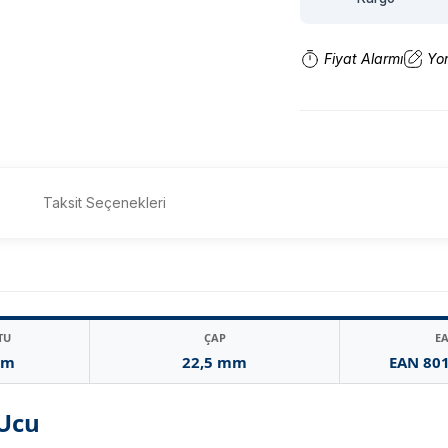
Fiyat Alarmı
Yo
Taksit Seçenekleri
TU
ÇAP
E
mm
22,5 mm
EAN 80
 Ucu