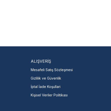
isi Bulun
servislere anında ulaşın.
talı →
ALIŞVERİŞ
Mesafeli Satış Sözleşmesi
Gizlilik ve Güvenlik
İptal İade Koşullari
Kişisel Veriler Politikası