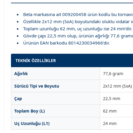
Beta markasına ait 009200458 ürün kodlu bu tornavida u
Özellikle 2x12 mm (SxA) boyutundaki oluklu vidalar iç
Toplam uzunluğu 62 mm, uç uzunluğu ise 24 mm'dir.
Gövde çapı 22,5 mm olup, ürünün ağırlığı 77,6 gramd
Ürünün EAN barkodu 8014230034966'dır.
TEKNİK ÖZELLİKLER
Ağırlık
77,6 gram
Sürücü Tipi ve Boyutu
2x12 mm (SxA)
Çap
22,5 mm
Toplam Boy (L)
62 mm
Uç Uzunluğu (L1)
24 mm