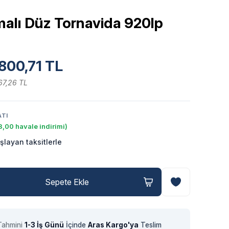
malı Düz Tornavida 920lp
800,71 TL
67,26 TL
ATI
,00 havale indirimi)
şlayan taksitlerle
Sepete Ekle
Tahmini
1-3 İş Günü
İçinde
Aras Kargo'ya
Teslim