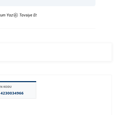
rum Yaz
Tavsiye Et
AN KODU
14230034966