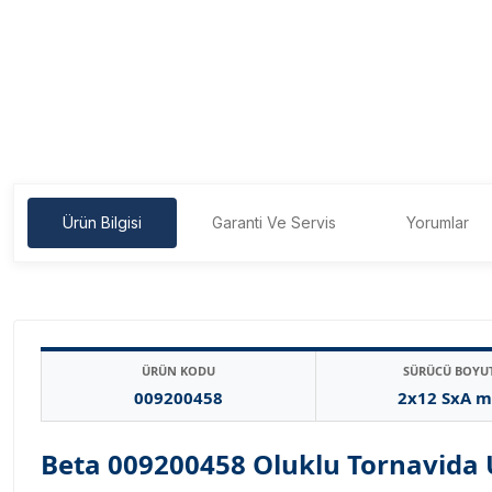
Ürün Bilgisi
Garanti Ve Servis
Yorumlar
ÜRÜN KODU
SÜRÜCÜ BOYU
009200458
2x12 SxA 
Beta 009200458 Oluklu Tornavida