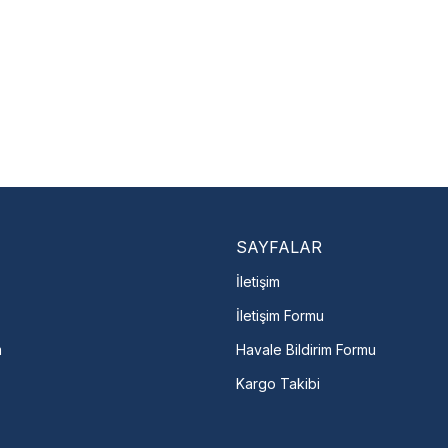
Nasıl Bulurum?
En Yakın Serv
Marka ve şehir seçerek yetkili 
arka Seç
İletişime Geç
Servis Por
SAYFALAR
İletişim
İletişim Formu
m
Havale Bildirim Formu
Kargo Takibi