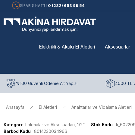
0 (282) 653 99 54
SİPARİŞ HATTI:
Elektrikli & Akülü El Aletleri
Aksesuarlar
%100 Güvenli Ödeme Alt Yapısı
4000 TL v
Anasayfa
El Aletleri
Anahtarlar ve Vidalama Aletleri
Kategori
Lokmalar ve Aksesuarları, 1/2''
Stok Kodu
k_60220
Barkod Kodu
8014230034966