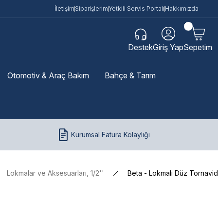
İletişim
Siparişlerim
Yetkili Servis Portalı
Hakkımızda
Destek
Giriş Yap
Sepetim
Otomotiv & Araç Bakım
Bahçe & Tarım
Kurumsal Fatura Kolaylığı
Lokmalar ve Aksesuarları, 1/2''
Beta - Lokmalı Düz Tornavi