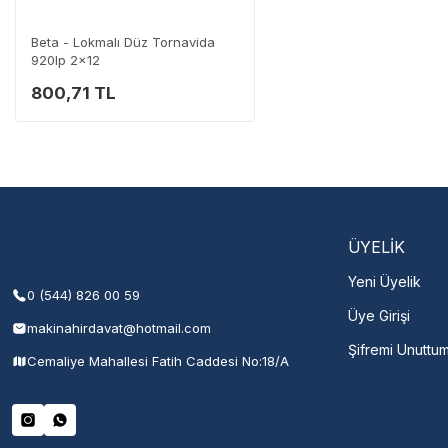
0 (282) 653 99 54
Beta - Lokmalı Düz Tornavida
920lp 2x12
800,71 TL
Servisi 
Şehir Seç
M
ÜYELİK
Yeni Üyelik
0 (544) 826 00 59
Üye Girişi
makinahirdavat@hotmail.com
Şifremi Unuttu
Cemaliye Mahallesi Fatih Caddesi No:18/A