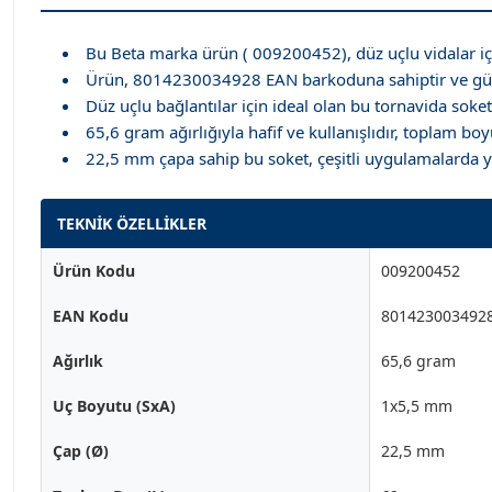
Bu Beta marka ürün ( 009200452), düz uçlu vidalar içi
Ürün, 8014230034928 EAN barkoduna sahiptir ve güveni
Düz uçlu bağlantılar için ideal olan bu tornavida soke
65,6 gram ağırlığıyla hafif ve kullanışlıdır, toplam 
22,5 mm çapa sahip bu soket, çeşitli uygulamalarda 
TEKNİK ÖZELLİKLER
Ürün Kodu
009200452
EAN Kodu
801423003492
Ağırlık
65,6 gram
Uç Boyutu (SxA)
1x5,5 mm
Çap (Ø)
22,5 mm