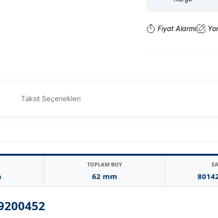
Fiyat Alarmı
Yo
Taksit Seçenekleri
TOPLAM BOY
E
m
62 mm
8014
09200452