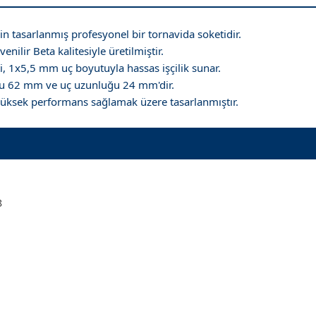
n tasarlanmış profesyonel bir tornavida soketidir.
lir Beta kalitesiyle üretilmiştir.
ti, 1x5,5 mm uç boyutuyla hassas işçilik sunar.
boyu 62 mm ve uç uzunluğu 24 mm'dir.
yüksek performans sağlamak üzere tasarlanmıştır.
8