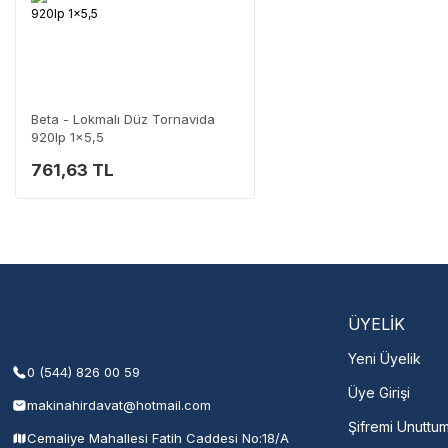
Yaygın Servis Ağı
Size en yakın nokta
Destek Hattı
0 (282) 653 99 54
Beta - Lokmalı Düz Tornavida
920lp 1x5,5
761,63 TL
Servisi 
Şehir Seç
M
ÜYELİK
Yeni Üyelik
0 (544) 826 00 59
Üye Girişi
makinahirdavat@hotmail.com
Şifremi Unuttu
Cemaliye Mahallesi Fatih Caddesi No:18/A