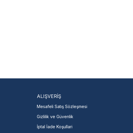
 hariçtir. Fatura ibrazı
isi Bulun
servislere anında ulaşın.
talı →
ALIŞVERİŞ
Mesafeli Satış Sözleşmesi
Gizlilik ve Güvenlik
İptal İade Koşullari