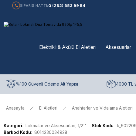
0 (282) 653 99 54
SİPARİŞ HATTI:
Elektrikli & Akülü El Aletleri
Aksesuarlar
%100 Güvenli Ödeme Alt Yapısı
4000 TL v
Anasayfa
El Aletleri
Anahtarlar ve Vidalama Aletleri
Kategori
Lokmalar ve Aksesuarları, 1/2''
Stok Kodu
k_60220
Barkod Kodu
8014230034928