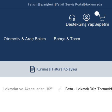
İletişim
Siparişlerim
Yetkili Servis Portalı
Hakkımızda
Destek
Giriş Yap
Sepetim
Otomotiv & Araç Bakım
Bahçe & Tarım
Kurumsal Fatura Kolaylığı
Lokmalar ve Aksesuarları, 1/2''
Beta - Lokmalı Düz Tornavid