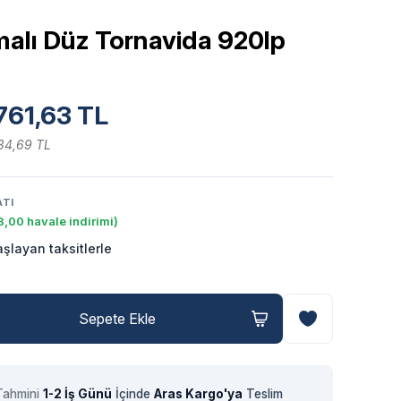
malı Düz Tornavida 920lp
761,63 TL
34,69 TL
ATI
,00 havale indirimi)
şlayan taksitlerle
Sepete Ekle
Tahmini
1-2 İş Günü
İçinde
Aras Kargo'ya
Teslim