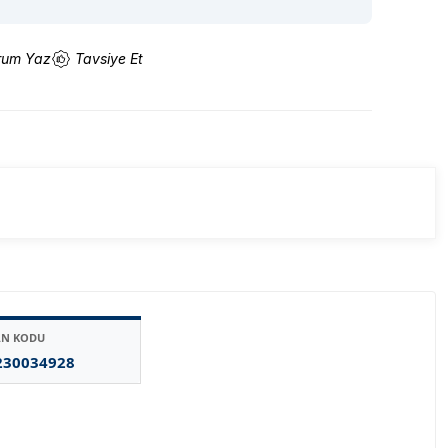
rum Yaz
Tavsiye Et
AN KODU
230034928