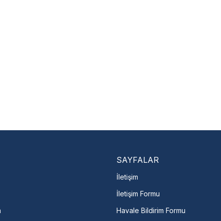
Yetkili servis ağı desteği
yı anında bulun
Kullanıcı hatası ve fiziksel hasar
zorunludur.
Nasıl Bulurum?
En Yakın Serv
Marka ve şehir seçerek yetkili 
arka Seç
İletişime Geç
Servis Por
SAYFALAR
İletişim
İletişim Formu
m
Havale Bildirim Formu