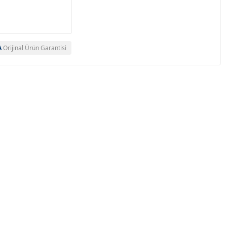
A
Orijinal Ürün Garantisi
a bulun.
m