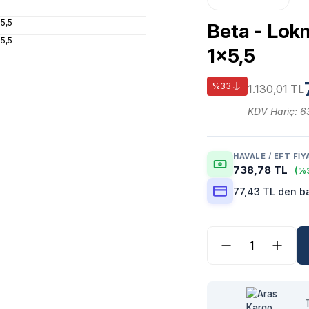
Beta - Lok
1x5,5
%33
1.130,01 TL
KDV Hariç: 6
HAVALE / EFT FIY
738,78 TL
(%3
77,43 TL den ba