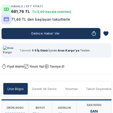
HAVALE / EFT FIYATI
681,76 TL
(%3,00 havale indirimi)
71,46 TL den başlayan taksitlerle
Gelince Haber Ver
Tahmini
1-3 İş Günü
İçinde
Aras Kargo'ya
Teslim
Fiyat Alarmı
Yorum Yaz
Tavsiye Et
Ürün Bilgisi
Garanti Ve Servis
Yorumlar
Taksit Seçenekler
EAN KODU
ÜRÜN KODU
BOYUT
UZUNLUK
EAN