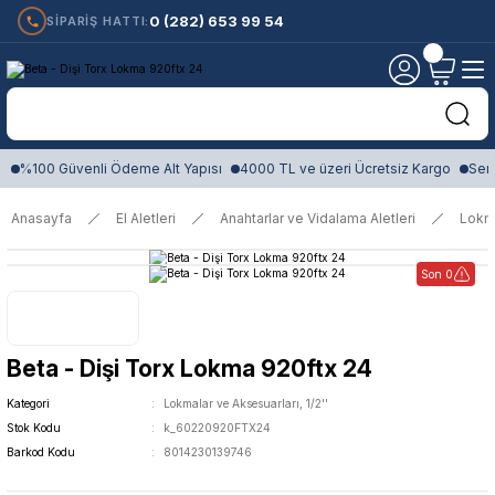
0 (282) 653 99 54
SİPARİŞ HATTI:
%100 Güvenli Ödeme Alt Yapısı
4000 TL ve üzeri Ücretsiz Kargo
Sert
Anasayfa
El Aletleri
Anahtarlar ve Vidalama Aletleri
Lokm
Son 0
Beta - Dişi Torx Lokma 920ftx 24
Kategori
Lokmalar ve Aksesuarları, 1/2''
Stok Kodu
k_60220920FTX24
Barkod Kodu
8014230139746