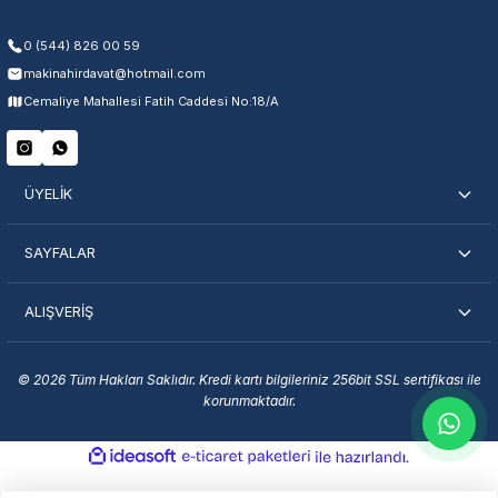
0 (544) 826 00 59
makinahirdavat@hotmail.com
Servisi Nasıl Bulurum?
Cemaliye Mahallesi Fatih Caddesi No:18/A
Şehir Seç
Marka Seç
İletişime Geç
ÜYELİK
SAYFALAR
ALIŞVERİŞ
En Yakın Servisi Bulun
Marka ve şehir seçerek yetkili servislere anında ulaşın.
© 2026 Tüm Hakları Saklıdır. Kredi kartı bilgileriniz 256bit SSL sertifikası ile
korunmaktadır.
Servis Portalı →
ideasoft
ile
e-
hazırlandı.
ticaret
paketleri