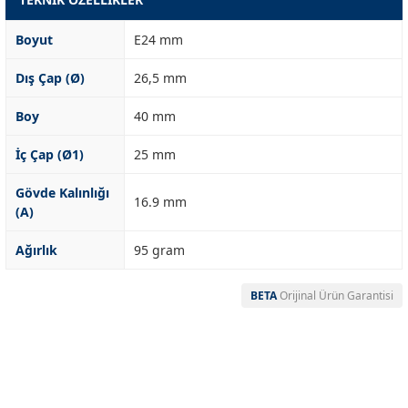
Boyut
E24 mm
Dış Çap (Ø)
26,5 mm
Boy
40 mm
İç Çap (Ø1)
25 mm
Gövde Kalınlığı
16.9 mm
(A)
Ağırlık
95 gram
BETA
Orijinal Ürün Garantisi
Garanti Ve Servis
Bu ürüne ilk yorumu siz yapın!
Güvenle Satın Alın