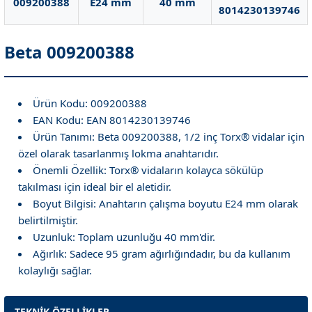
009200388
E24 mm
40 mm
8014230139746
Beta 009200388
Ürün Kodu: 009200388
EAN Kodu: EAN 8014230139746
Ürün Tanımı: Beta 009200388, 1/2 inç Torx® vidalar için
özel olarak tasarlanmış lokma anahtarıdır.
Önemli Özellik: Torx® vidaların kolayca sökülüp
takılması için ideal bir el aletidir.
Boyut Bilgisi: Anahtarın çalışma boyutu E24 mm olarak
belirtilmiştir.
Uzunluk: Toplam uzunluğu 40 mm'dir.
Ağırlık: Sadece 95 gram ağırlığındadır, bu da kullanım
kolaylığı sağlar.
TEKNİK ÖZELLİKLER