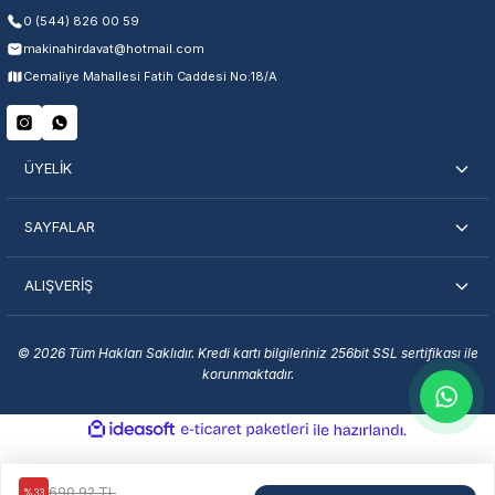
0 (544) 826 00 59
makinahirdavat@hotmail.com
Servisi Nasıl Bulurum?
Cemaliye Mahallesi Fatih Caddesi No:18/A
Şehir Seç
Marka Seç
İletişime Geç
ÜYELİK
SAYFALAR
ALIŞVERİŞ
En Yakın Servisi Bulun
Marka ve şehir seçerek yetkili servislere anında ulaşın.
© 2026 Tüm Hakları Saklıdır. Kredi kartı bilgileriniz 256bit SSL sertifikası ile
korunmaktadır.
Servis Portalı →
ideasoft
ile
e-
hazırlandı.
ticaret
paketleri
690,92 TL
%33