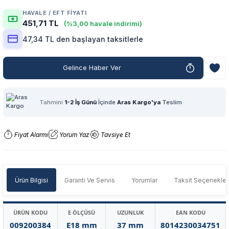
HAVALE / EFT FIYATI
451,71 TL
(%3,00 havale indirimi)
47,34 TL den başlayan taksitlerle
Gelince Haber Ver
Tahmini
1-2 İş Günü
İçinde
Aras Kargo'ya
Teslim
Fiyat Alarmı
Yorum Yaz
Tavsiye Et
Ürün Bilgisi
Garanti Ve Servis
Yorumlar
Taksit Seçenekler
ÜRÜN KODU
E ÖLÇÜSÜ
UZUNLUK
EAN KODU
009200384
E18 mm
37 mm
8014230034751