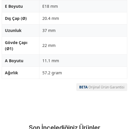
E Boyutu
E18 mm
Dış Çap (Ø)
20.4 mm
Uzunluk
37 mm
Gövde Çapı
22 mm
(Ø1)
A Boyutu
11.1 mm
Ağırlık
57.2 gram
BETA
Orijinal Ürün Garantisi
Garanti Ve Servis
Bu ürüne ilk yorumu siz yapın!
Güvenle Satın Alın
Son İncelediğiniz Ürünler
Yorum Yaz
Tüm ürünlerimiz üretici firma garantisi altındadır. Size en yakın