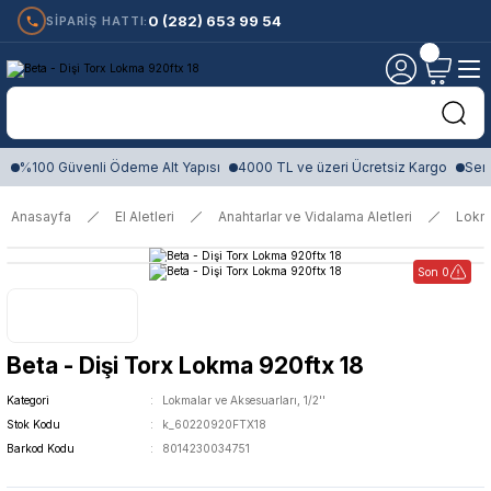
0 (282) 653 99 54
SİPARİŞ HATTI:
%100 Güvenli Ödeme Alt Yapısı
4000 TL ve üzeri Ücretsiz Kargo
Sert
Anasayfa
El Aletleri
Anahtarlar ve Vidalama Aletleri
Lokm
Son 0
Beta - Dişi Torx Lokma 920ftx 18
Kategori
Lokmalar ve Aksesuarları, 1/2''
Stok Kodu
k_60220920FTX18
Barkod Kodu
8014230034751