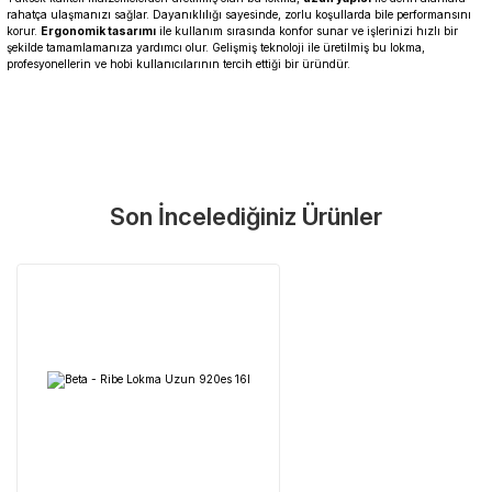
rahatça ulaşmanızı sağlar. Dayanıklılığı sayesinde, zorlu koşullarda bile performansını
korur.
Ergonomik tasarımı
ile kullanım sırasında konfor sunar ve işlerinizi hızlı bir
şekilde tamamlamanıza yardımcı olur. Gelişmiş teknoloji ile üretilmiş bu lokma,
profesyonellerin ve hobi kullanıcılarının tercih ettiği bir üründür.
Garanti Ve Servis
Bu ürüne ilk yorumu siz yapın!
Güvenle Satın Alın
Son İncelediğiniz Ürünler
Yorum Yaz
Tüm ürünlerimiz üretici firma garantisi altındadır. Size en yakın
servisi kolayca bulun.
Neden Güvenli?
Üretici Garantisi
Orijinal garanti belgeli ürünler
Yaygın Servis Ağı
Size en yakın noktayı anında bulun
Destek Hattı
0 (282) 653 99 54