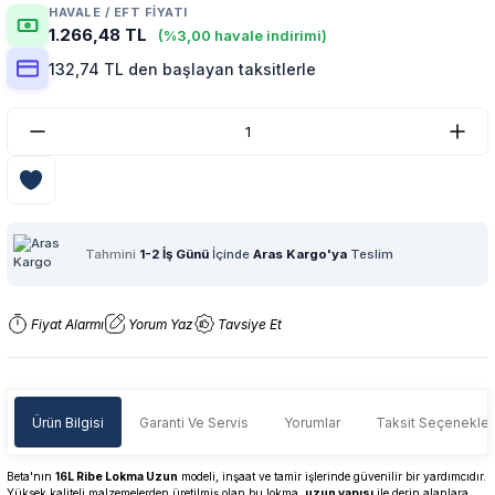
HAVALE / EFT FIYATI
1.266,48 TL
(%3,00 havale indirimi)
132,74 TL den başlayan taksitlerle
Tahmini
1-2 İş Günü
İçinde
Aras Kargo'ya
Teslim
Fiyat Alarmı
Yorum Yaz
Tavsiye Et
Ürün Bilgisi
Garanti Ve Servis
Yorumlar
Taksit Seçenekler
Beta'nın
16L Ribe Lokma Uzun
modeli, inşaat ve tamir işlerinde güvenilir bir yardımcıdır.
Yüksek kaliteli malzemelerden üretilmiş olan bu lokma,
uzun yapısı
ile derin alanlara