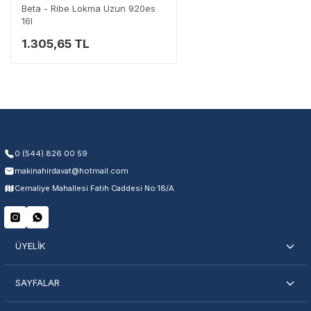
Beta - Ribe Lokma Uzun 920es
16l
1.305,65 TL
Garanti Kapsamı
Üretim ve malzeme hataları
Ücretsiz onarım veya değişim
Yetkili servis ağı desteği
Kullanıcı hatası ve fiziksel hasar hariçtir. Fatura ibrazı zorunludur.
0 (544) 826 00 59
makinahirdavat@hotmail.com
Servisi Nasıl Bulurum?
Cemaliye Mahallesi Fatih Caddesi No:18/A
Şehir Seç
Marka Seç
İletişime Geç
ÜYELİK
SAYFALAR