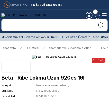
0 (282) 653 99 54
SİPARİŞ HATTI:
%100 Güvenli Ödeme Alt Yapısı
4000 TL ve üzeri Ücretsiz Kargo
Sert
Anasayfa
El Aletleri
Anahtarlar ve Vidalama Aletleri
Lokm
Son 2
Beta - Ribe Lokma Uzun 920es 16l
Kategori
Lokmalar ve Aksesuarları, 1/2''
Stok Kodu
k_60220920ES16L
Barkod Kodu
8014230350509