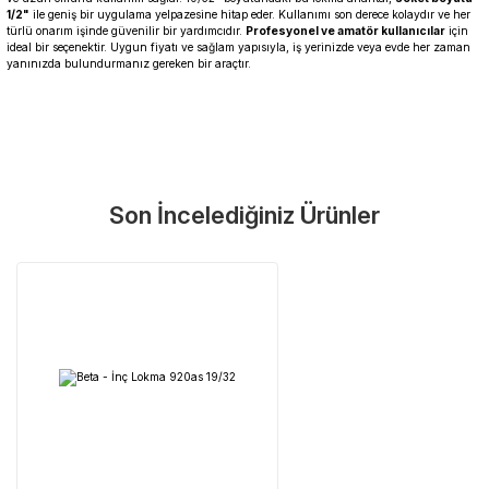
1/2"
ile geniş bir uygulama yelpazesine hitap eder. Kullanımı son derece kolaydır ve her
türlü onarım işinde güvenilir bir yardımcıdır.
Profesyonel ve amatör kullanıcılar
için
ideal bir seçenektir. Uygun fiyatı ve sağlam yapısıyla, iş yerinizde veya evde her zaman
yanınızda bulundurmanız gereken bir araçtır.
Garanti Ve Servis
Bu ürüne ilk yorumu siz yapın!
Güvenle Satın Alın
Son İncelediğiniz Ürünler
Yorum Yaz
Tüm ürünlerimiz üretici firma garantisi altındadır. Size en yakın
servisi kolayca bulun.
Neden Güvenli?
Üretici Garantisi
Orijinal garanti belgeli ürünler
Yaygın Servis Ağı
Size en yakın noktayı anında bulun
Destek Hattı
0 (282) 653 99 54