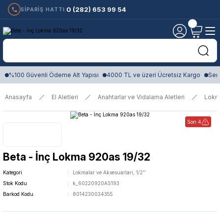
0 (282) 653 99 54
SİPARİŞ HATTI:
%100 Güvenli Ödeme Alt Yapısı
4000 TL ve üzeri Ücretsiz Kargo
Sert
Anasayfa
El Aletleri
Anahtarlar ve Vidalama Aletleri
Lokm
Son 4
Beta - İnç Lokma 920as 19/32
Kategori
Lokmalar ve Aksesuarları, 1/2''
Stok Kodu
k_60220920AS193
Barkod Kodu
8014230034355