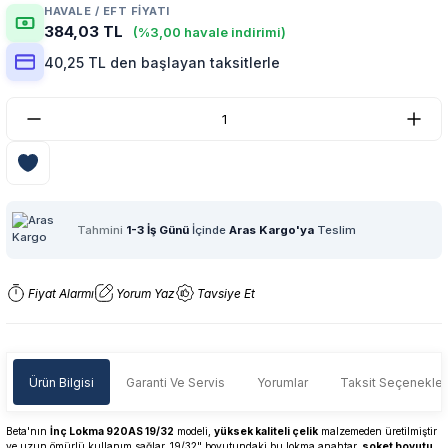
HAVALE / EFT FIYATI
384,03 TL
(%3,00 havale indirimi)
40,25 TL den başlayan taksitlerle
Tahmini
1-3 İş Günü
İçinde
Aras Kargo'ya
Teslim
Fiyat Alarmı
Yorum Yaz
Tavsiye Et
Ürün Bilgisi
Garanti Ve Servis
Yorumlar
Taksit Seçenekler
Beta'nın
İnç Lokma 920AS 19/32
modeli,
yüksek kaliteli çelik
malzemeden üretilmiştir
ve uzun ömürlü kullanım sağlar. 19/32" boyutundaki bu lokma anahtar,
soket boyutu