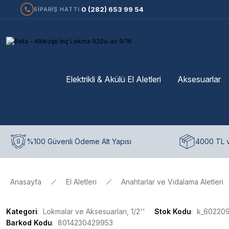
0 (282) 653 99 54
SİPARİŞ HATTI:
Elektrikli & Akülü El Aletleri
Aksesuarlar
%100 Güvenli Ödeme Alt Yapısı
4000 TL v
Anasayfa
El Aletleri
Anahtarlar ve Vidalama Aletleri
Kategori
Lokmalar ve Aksesuarları, 1/2''
Stok Kodu
k_60220
Barkod Kodu
8014230429953