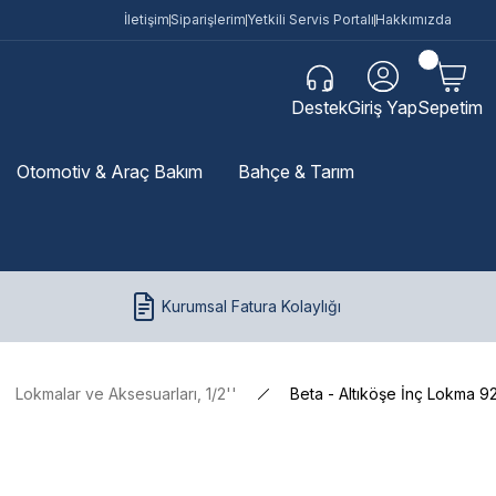
İletişim
Siparişlerim
Yetkili Servis Portalı
Hakkımızda
Destek
Giriş Yap
Sepetim
Otomotiv & Araç Bakım
Bahçe & Tarım
Kurumsal Fatura Kolaylığı
Lokmalar ve Aksesuarları, 1/2''
Beta - Altıköşe İnç Lokma 9