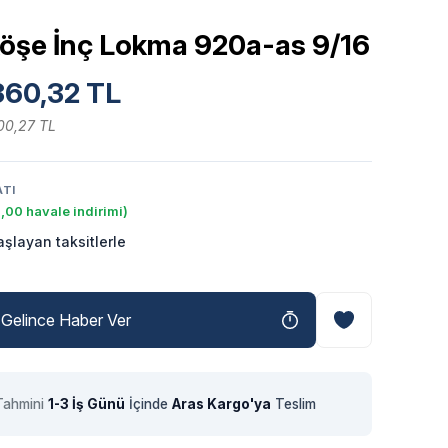
ıköşe İnç Lokma 920a-as 9/16
360,32 TL
00,27 TL
ATI
,00 havale indirimi)
şlayan taksitlerle
Gelince Haber Ver
Tahmini
1-3 İş Günü
İçinde
Aras Kargo'ya
Teslim