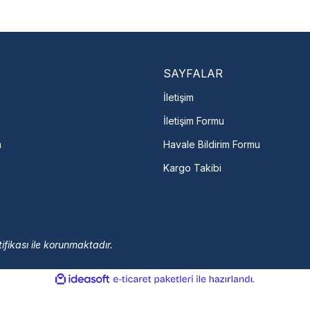
En Yakın Serv
Marka ve şehir seçerek yetkili 
arka Seç
İletişime Geç
Servis Por
SAYFALAR
İletişim
İletişim Formu
m
Havale Bildirim Formu
Kargo Takibi
ifikası ile korunmaktadır.
ile
ideasoft
e-
hazırlandı.
ticaret
paketleri