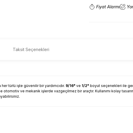
Fiyat Alarmı
Yo
Taksit Seçenekleri
her türlü işte güvenilir bir yardımcıdır.
9/16"
ve
1/2"
boyut seçenekleri ile gen
kle otomotiv ve mekanik işlerde vazgeçilmez bir araçtır. Kullanımı kolay tasarı
yabilirsiniz.