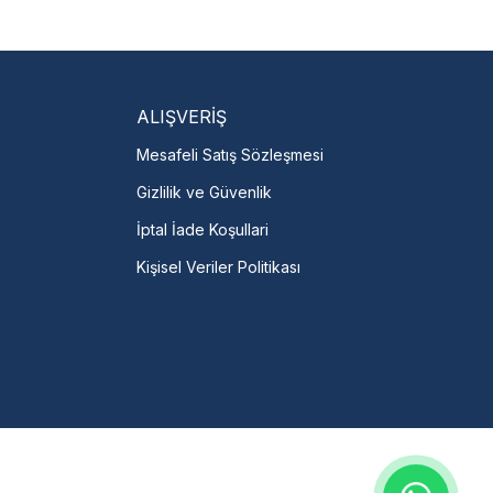
isi Bulun
servislere anında ulaşın.
talı →
ALIŞVERİŞ
Mesafeli Satış Sözleşmesi
Gizlilik ve Güvenlik
İptal İade Koşullari
Kişisel Veriler Politikası