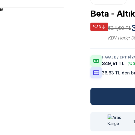
Beta - Alt
%33
534,60 TL
KDV Hariç: 3
HAVALE / EFT FIY
349,51 TL
(%3
36,63 TL den ba