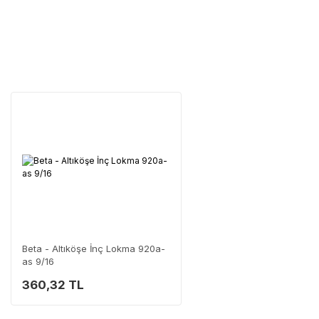
Tüm ürü
Neden Güvenli?
Üretici Garantisi
Orijinal garanti belge
Yaygın Servis Ağı
Size en yakın nokta
Destek Hattı
0 (282) 653 99 54
Beta - Altıköşe İnç Lokma 920a-
as 9/16
360,32 TL
Servisi 