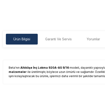
Ürün Bilgisi
Garanti Ve Servis
Yorumlar
Beta'nın
Altıköşe İnç Lokma 920A-AS 9/16
modeli, dayanıklı yapısıyla 
malzemeler
ile üretilmiştir, böylece uzun ömürlü ve sağlamdır. Özelli
işini kolaylaştıracak bu ürünle, işlerinizi daha verimli bir şekilde tamamla
Garanti Ve Servis