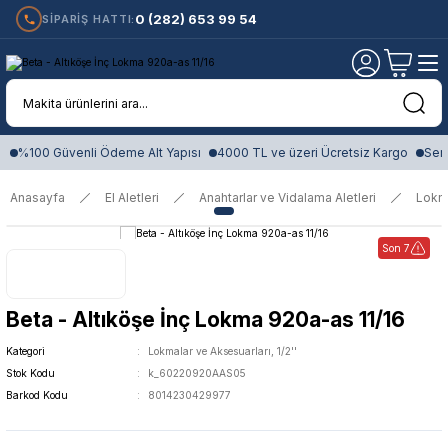
0 (282) 653 99 54
SİPARİŞ HATTI:
%100 Güvenli Ödeme Alt Yapısı
4000 TL ve üzeri Ücretsiz Kargo
Sert
Anasayfa
El Aletleri
Anahtarlar ve Vidalama Aletleri
Lokm
Son 7
Beta - Altıköşe İnç Lokma 920a-as 11/16
Kategori
Lokmalar ve Aksesuarları, 1/2''
Stok Kodu
k_60220920AAS05
Barkod Kodu
8014230429977