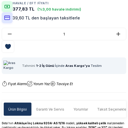
HAVALE / EFT FIYATI
377,83 TL
(%3,00 havale indirimi)
39,60 TL den başlayan taksitlerle
Tahmini
1-2 İş Günü
İçinde
Aras Kargo'ya
Teslim
Fiyat Alarmı
Yorum Yaz
Tavsiye Et
Ürün Bilgisi
Garanti Ve Servis
Yorumlar
Taksit Seçenekler
Beta'nın
Altıköşe İnç Lokma 920A-AS 11/16
modeli,
yüksek kaliteli çelik
malzemeden
üretilmiştir ve dayanıklılığı ile dikkat çeker. Bu lokma anahtar,
11/16"
ve
1/2"
ölçülerdeki