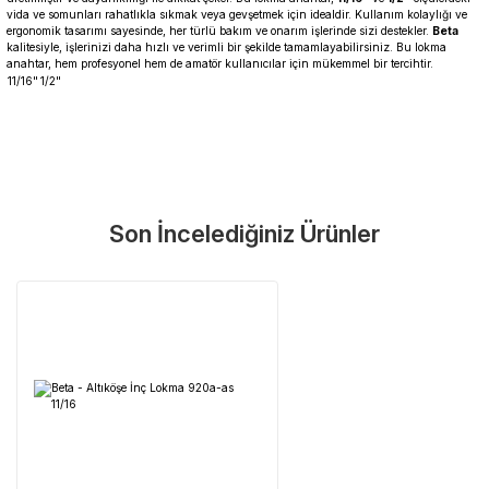
vida ve somunları rahatlıkla sıkmak veya gevşetmek için idealdir. Kullanım kolaylığı ve
ergonomik tasarımı sayesinde, her türlü bakım ve onarım işlerinde sizi destekler.
Beta
kalitesiyle, işlerinizi daha hızlı ve verimli bir şekilde tamamlayabilirsiniz. Bu lokma
anahtar, hem profesyonel hem de amatör kullanıcılar için mükemmel bir tercihtir.
11/16"
1/2"
Garanti Ve Servis
Bu ürüne ilk yorumu siz yapın!
Güvenle Satın Alın
Son İncelediğiniz Ürünler
Yorum Yaz
Tüm ürünlerimiz üretici firma garantisi altındadır. Size en yakın
servisi kolayca bulun.
Neden Güvenli?
Üretici Garantisi
Orijinal garanti belgeli ürünler
Yaygın Servis Ağı
Size en yakın noktayı anında bulun
Destek Hattı