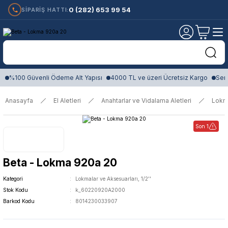
0 (282) 653 99 54
SİPARİŞ HATTI:
%100 Güvenli Ödeme Alt Yapısı
4000 TL ve üzeri Ücretsiz Kargo
Sert
Anasayfa
El Aletleri
Anahtarlar ve Vidalama Aletleri
Lokm
Son 1
Beta - Lokma 920a 20
Kategori
Lokmalar ve Aksesuarları, 1/2''
Stok Kodu
k_60220920A2000
Barkod Kodu
8014230033907