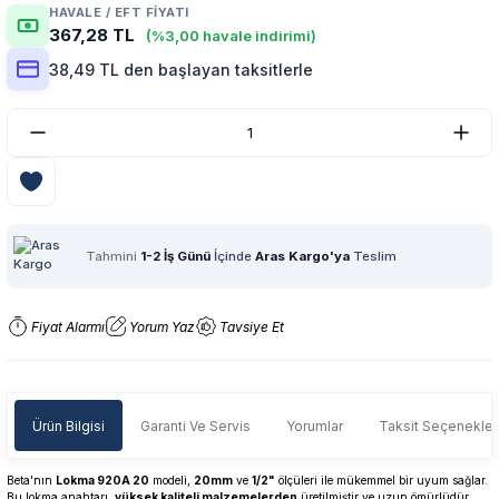
HAVALE / EFT FIYATI
367,28 TL
(%3,00 havale indirimi)
38,49 TL den başlayan taksitlerle
Tahmini
1-2 İş Günü
İçinde
Aras Kargo'ya
Teslim
Fiyat Alarmı
Yorum Yaz
Tavsiye Et
Ürün Bilgisi
Garanti Ve Servis
Yorumlar
Taksit Seçenekler
Beta'nın
Lokma 920A 20
modeli,
20mm
ve
1/2"
ölçüleri ile mükemmel bir uyum sağlar.
Bu lokma anahtarı,
yüksek kaliteli malzemelerden
üretilmiştir ve uzun ömürlüdür.