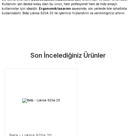
Kullanımı son derece kolay olan bu ürün, hem profesyonel hem de hobi amaçlı
kullanımlar için idealdir.
Ergonomik tasarımı
sayesinde, sıkı yerlerde bile rahatlıkla
kullanılabilir. Beta Lokma 920A 20 ile işlerinizi hızlandırın ve verimliliğinizi artırın.
Garanti Ve Servis
Bu ürüne ilk yorumu siz yapın!
Güvenle Satın Alın
Son İncelediğiniz Ürünler
Yorum Yaz
Tüm ürünlerimiz üretici firma garantisi altındadır. Size en yakın
servisi kolayca bulun.
Neden Güvenli?
Üretici Garantisi
Orijinal garanti belgeli ürünler
Yaygın Servis Ağı
Size en yakın noktayı anında bulun
Destek Hattı
0 (282) 653 99 54
Beta - Lokma 920a 20