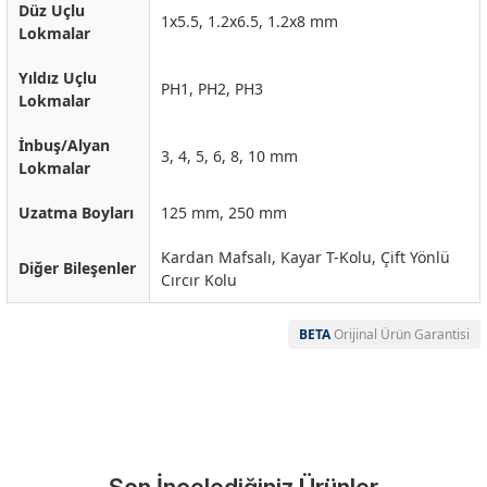
Düz Uçlu
1x5.5, 1.2x6.5, 1.2x8 mm
Lokmalar
Yıldız Uçlu
PH1, PH2, PH3
Lokmalar
İnbuş/Alyan
3, 4, 5, 6, 8, 10 mm
Lokmalar
Uzatma Boyları
125 mm, 250 mm
Kardan Mafsalı, Kayar T-Kolu, Çift Yönlü
Diğer Bileşenler
Cırcır Kolu
BETA
Orijinal Ürün Garantisi
Garanti Ve Servis
Bu ürüne ilk yorumu siz yapın!
Güvenle Satın Alın
Yorum Yaz