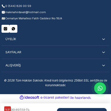
0 (544) 826 00 59
makinahirdavat@hotmail.com
Servisi Nasıl Bulurum?
Cemaliye Mahallesi Fatih Caddesi No:18/A
Şehir Seç
Marka Seç
İletişime Geç
ÜYELİK
SAYFALAR
ALIŞVERİŞ
En Yakın Servisi Bulun
Marka ve şehir seçerek yetkili servislere anında ulaşın.
© 2026 Tüm Hakları Saklıdır. Kredi kartı bilgileriniz 256bit SSL sertifikası ile
korunmaktadır.
Servis Portalı →
ideasoft
ile
e-
hazırlandı.
ticaret
paketleri
30.607,13 TL
%37