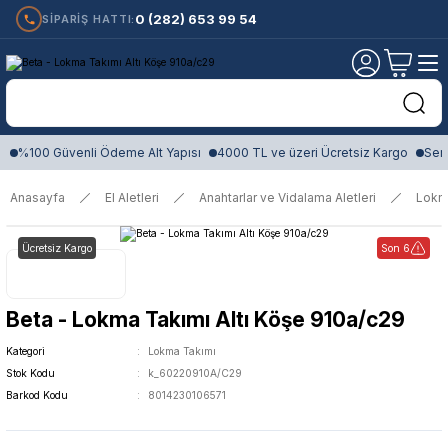
0 (282) 653 99 54
SİPARİŞ HATTI:
%100 Güvenli Ödeme Alt Yapısı
4000 TL ve üzeri Ücretsiz Kargo
Sert
Anasayfa
El Aletleri
Anahtarlar ve Vidalama Aletleri
Lokm
Ücretsiz Kargo
Son 6
Beta - Lokma Takımı Altı Köşe 910a/c29
Kategori
Lokma Takımı
Stok Kodu
k_60220910A/C29
Barkod Kodu
8014230106571