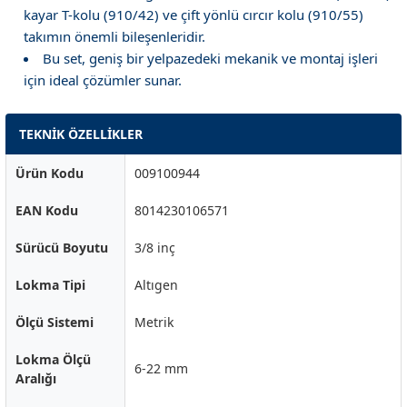
kayar T-kolu (910/42) ve çift yönlü cırcır kolu (910/55)
takımın önemli bileşenleridir.
Bu set, geniş bir yelpazedeki mekanik ve montaj işleri
için ideal çözümler sunar.
TEKNİK ÖZELLİKLER
Ürün Kodu
009100944
EAN Kodu
8014230106571
Sürücü Boyutu
3/8 inç
Lokma Tipi
Altıgen
Ölçü Sistemi
Metrik
Lokma Ölçü
6-22 mm
Aralığı