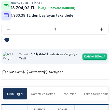
HAVALE / EFT FIYATI
18.704,02 TL
(%3,00 havale indirimi)
1.960,39 TL den başlayan taksitlerle
Tahmini
1-3 İş Günü
İçinde
Aras Kargo'ya
KARGO BEDAVA
Teslim
Fiyat Alarmı
Yorum Yaz
Tavsiye Et
Ürün Bilgisi
Garanti Ve Servis
Yorumlar
Taksit Seçenekler
SÜRÜCÜ
LOKMA