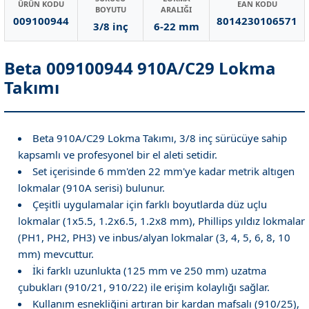
ÜRÜN KODU
EAN KODU
BOYUTU
ARALIĞI
009100944
8014230106571
3/8 inç
6-22 mm
Beta 009100944 910A/C29 Lokma
Takımı
Beta 910A/C29 Lokma Takımı, 3/8 inç sürücüye sahip
kapsamlı ve profesyonel bir el aleti setidir.
Set içerisinde 6 mm'den 22 mm'ye kadar metrik altıgen
lokmalar (910A serisi) bulunur.
Çeşitli uygulamalar için farklı boyutlarda düz uçlu
lokmalar (1x5.5, 1.2x6.5, 1.2x8 mm), Phillips yıldız lokmalar
(PH1, PH2, PH3) ve inbus/alyan lokmalar (3, 4, 5, 6, 8, 10
mm) mevcuttur.
İki farklı uzunlukta (125 mm ve 250 mm) uzatma
çubukları (910/21, 910/22) ile erişim kolaylığı sağlar.
Kullanım esnekliğini artıran bir kardan mafsalı (910/25),