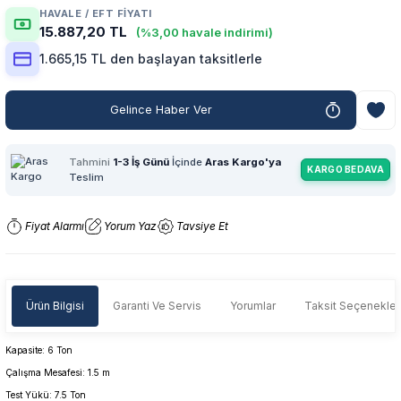
HAVALE / EFT FIYATI
15.887,20 TL
(%3,00 havale indirimi)
1.665,15 TL den başlayan taksitlerle
Gelince Haber Ver
Tahmini
1-3 İş Günü
İçinde
Aras Kargo'ya
KARGO BEDAVA
Teslim
Fiyat Alarmı
Yorum Yaz
Tavsiye Et
Ürün Bilgisi
Garanti Ve Servis
Yorumlar
Taksit Seçenekler
Kapasite: 6 Ton
Çalışma Mesafesi: 1.5 m
Test Yükü: 7.5 Ton