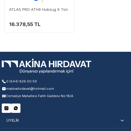
0 (282) 653 99 54
ATLAS PRO ATH6 Hubzug 6 Ton
16.378,55 TL
Garanti Kapsamı
Üretim ve malzeme hataları
Ücretsiz onarım veya değişim
Yetkili servis ağı desteği
Kullanıcı hatası ve fiziksel hasar hariçtir. Fatura ibrazı zorunludur.
Servisi Nasıl Bulurum?
0 (544) 826 00 59
makinahirdavat@hotmail.com
Cemaliye Mahallesi Fatih Caddesi No:18/A
Şehir Seç
Marka Seç
İletişime Geç
ÜYELİK