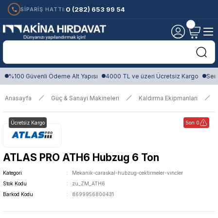
0 (282) 653 99 54
SİPARİŞ HATTI:
%100 Güvenli Ödeme Alt Yapısı
4000 TL ve üzeri Ücretsiz Kargo
Sert
Anasayfa
Güç & Sanayi Makineleri
Kaldırma Ekipmanları
Ücretsiz Kargo
Son 0
ATLAS PRO ATH6 Hubzug 6 Ton
Kategori
Mekanik-caraskal-hubzug-cektirmeler-vincler
Stok Kodu
zu_ZM_ATH6
Barkod Kodu
8699956800431