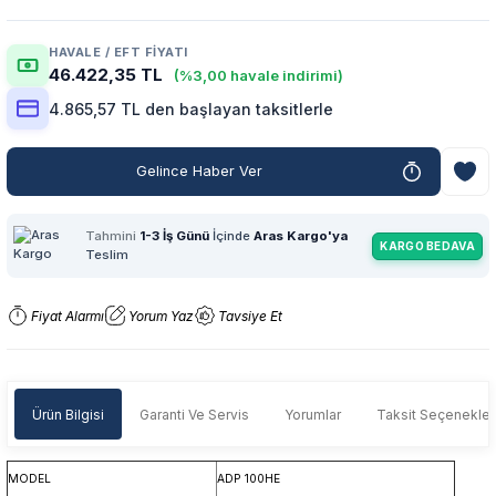
HAVALE / EFT FIYATI
46.422,35 TL
(%3,00 havale indirimi)
4.865,57 TL den başlayan taksitlerle
Gelince Haber Ver
Tahmini
1-3 İş Günü
İçinde
Aras Kargo'ya
KARGO BEDAVA
Teslim
Fiyat Alarmı
Yorum Yaz
Tavsiye Et
Ürün Bilgisi
Garanti Ve Servis
Yorumlar
Taksit Seçenekler
MODEL
ADP 100HE