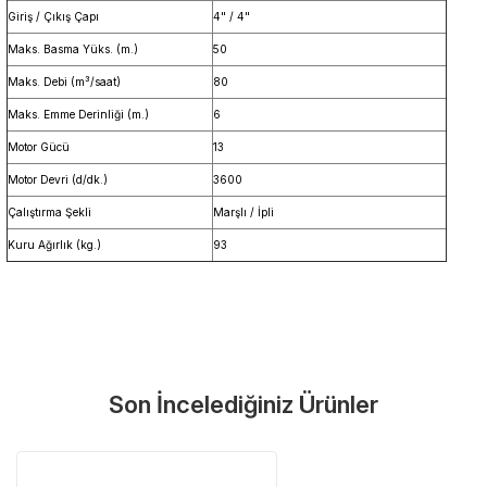
Giriş / Çıkış Çapı
4" / 4"
Maks. Basma Yüks. (m.)
50
Maks. Debi (m³/saat)
80
Maks. Emme Derinliği (m.)
6
Motor Gücü
13
Motor Devri (d/dk.)
3600
Çalıştırma Şekli
Marşlı / İpli
Kuru Ağırlık (kg.)
93
Garanti Ve Servis
Bu ürüne ilk yorumu siz yapın!
Güvenle Satın Alın
Son İncelediğiniz Ürünler
Yorum Yaz
Tüm ürünlerimiz üretici firma garantisi altındadır. Size en yakın
servisi kolayca bulun.