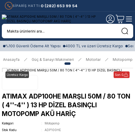
0 (282) 653 99 54
SİPARİŞ HATTI:
%100 Güvenli Ödeme Alt Yapısı
4000 TL ve üzeri Ücretsiz Kargo
Sert
Anasayfa
Güç & Sanayi Makineleri
Motorlar
Motopomp
Ücretsiz Kargo
Son 0
ATIMAX ADP100HE MARŞLI 50M / 80 TON
( 4''-4'' ) 13 HP DİZEL BASINÇLI
MOTOPOMP AKÜ HARİÇ
Kategori
Motopomp
Stok Kodu
ADP100HE